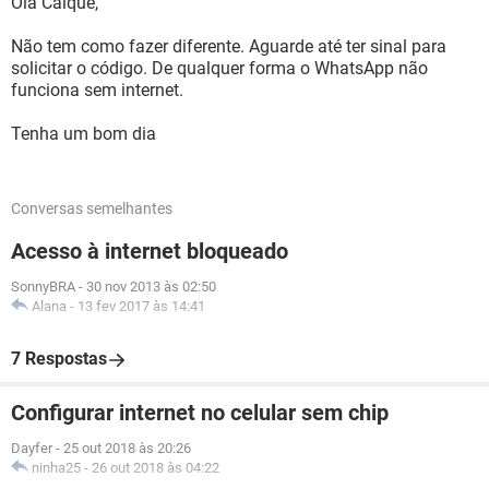
Olá Caique,
Não tem como fazer diferente. Aguarde até ter sinal para
solicitar o código. De qualquer forma o WhatsApp não
funciona sem internet.
Tenha um bom dia
Conversas semelhantes
Acesso à internet bloqueado
SonnyBRA
-
30 nov 2013 às 02:50
Alana
-
13 fev 2017 às 14:41
7 Respostas
Configurar internet no celular sem chip
Dayfer
-
25 out 2018 às 20:26
ninha25
-
26 out 2018 às 04:22