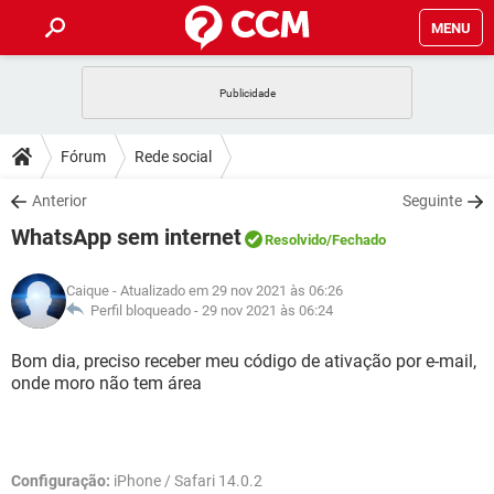
MENU
INÍCIO
JOGOS
WHATSAPP
DICAS
Fórum
Rede social
CELULAR
FACEBOOK
JOGOS
WHATSAPP
DOWNLOADS
Anterior
Seguinte
OUTLOOK
EXCEL
CELULAR
FACEBOOK
WhatsApp sem internet
INSTAGRAM
JOGOS
GMAIL
WHATSAPP
Resolvido
/Fechado
FÓRUM
OUTLOOK
EXCEL
GUIA DE COMPRAS
CELULAR
FACEBOOK
Caique
- Atualizado em 29 nov 2021 às 06:26
INSTAGRAM
JOGOS
GMAIL
WHATSAPP
GLOSSÁRIO
Perfil bloqueado -
29 nov 2021 às 06:24
OUTLOOK
EXCEL
GUIA DE COMPRAS
CELULAR
FACEBOOK
INSTAGRAM
JOGOS
GMAIL
WHATSAPP
Bom dia, preciso receber meu código de ativação por e-mail,
OUTLOOK
EXCEL
onde moro não tem área
GUIA DE COMPRAS
CELULAR
FACEBOOK
INSTAGRAM
GMAIL
OUTLOOK
EXCEL
GUIA DE COMPRAS
INSTAGRAM
GMAIL
Configuração:
iPhone / Safari 14.0.2