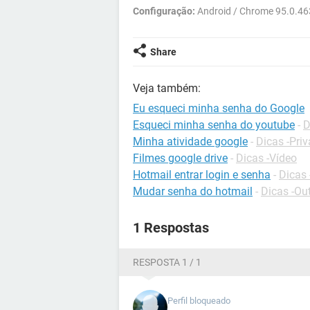
Configuração:
Android / Chrome 95.0.46
Share
Veja também:
Eu esqueci minha senha do Google
Esqueci minha senha do youtube
-
D
Minha atividade google
-
Dicas -Pri
Filmes google drive
-
Dicas -Vídeo
Hotmail entrar login e senha
-
Dicas 
Mudar senha do hotmail
-
Dicas -Ou
1 Respostas
RESPOSTA 1 / 1
Perfil bloqueado