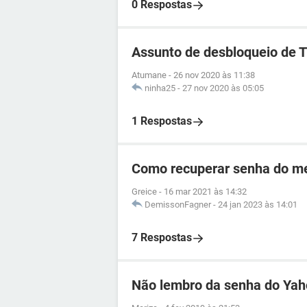
0 Respostas
Assunto de desbloqueio de 
Atumane
-
26 nov 2020 às 11:38
ninha25
-
27 nov 2020 às 05:05
1 Respostas
Como recuperar senha do me
Greice
-
16 mar 2021 às 14:32
DemissonFagner
-
24 jan 2023 às 14:01
7 Respostas
Não lembro da senha do Ya