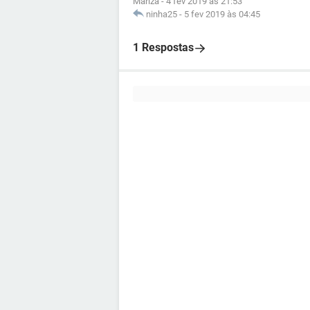
Mariza
-
4 fev 2019 às 21:53
ninha25
-
5 fev 2019 às 04:45
1 Respostas