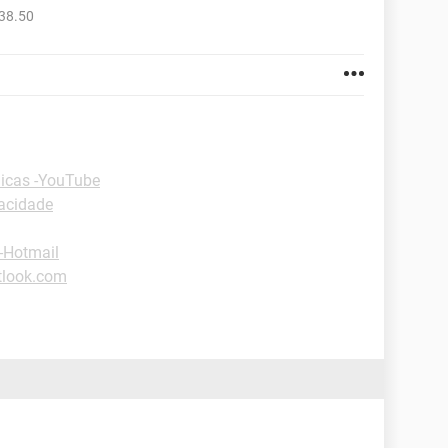
38.50
icas -YouTube
vacidade
-Hotmail
tlook.com