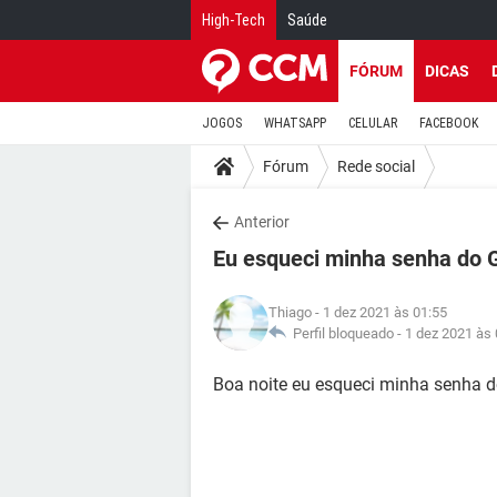
High-Tech
Saúde
FÓRUM
DICAS
JOGOS
WHATSAPP
CELULAR
FACEBOOK
Fórum
Rede social
Anterior
Eu esqueci minha senha do 
Thiago
- 1 dez 2021 às 01:55
Perfil bloqueado -
1 dez 2021 às 
Boa noite eu esqueci minha senha 