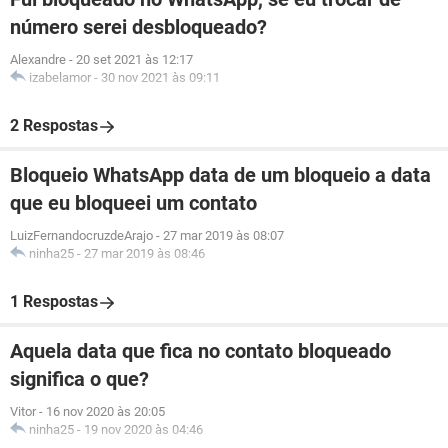
número serei desbloqueado?
Alexandre
-
20 set 2021 às 12:17
izabelamor
-
30 nov 2021 às 09:11
2 Respostas
Bloqueio WhatsApp data de um bloqueio a data
que eu bloqueei um contato
LuizFernandocruzdeArajo
-
27 mar 2019 às 08:07
ninha25
-
27 mar 2019 às 08:46
1 Respostas
Aquela data que fica no contato bloqueado
significa o que?
Vitor
-
16 nov 2020 às 20:05
ninha25
-
19 nov 2020 às 04:46