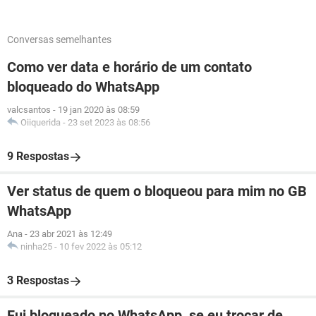
Conversas semelhantes
Como ver data e horário de um contato
bloqueado do WhatsApp
valcsantos
-
19 jan 2020 às 08:59
Oiiquerida
-
23 set 2023 às 08:56
9 Respostas
Ver status de quem o bloqueou para mim no GB
WhatsApp
Ana
-
23 abr 2021 às 12:49
ninha25
-
10 fev 2022 às 05:12
3 Respostas
Fui bloqueado no WhatsApp, se eu trocar de