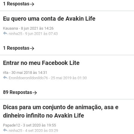
1 Respostas
Eu quero uma conta de Avakin Life
Kauaana
-
8 jun 2021 às 14:26
ninha25
-
9 jun 2021 às 07:43
1 Respostas
Entrar no meu Facebook Lite
rita
-
30 mai 2018 às 14:31
Eronildoeronildonildo76
-
25 mai 2019 às 01:30
89 Respostas
Dicas para um conjunto de animação, asa e
dinheiro infinito no Avakin Life
Papade12
-
3 set 2020 às 19:55
ninha25
-
4 set 2020 às 03:29