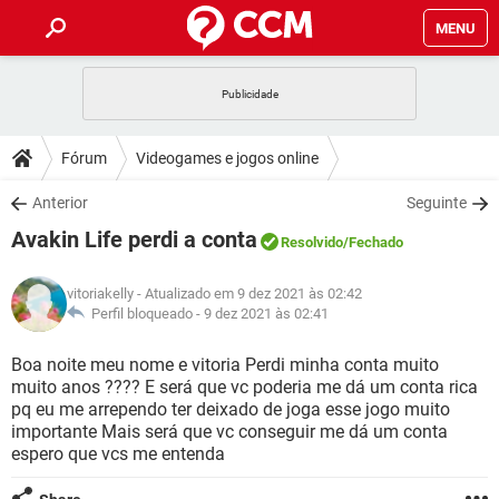
MENU
INÍCIO
JOGOS
WHATSAPP
DICAS
Fórum
Videogames e jogos online
CELULAR
FACEBOOK
JOGOS
WHATSAPP
DOWNLOADS
Anterior
Seguinte
OUTLOOK
EXCEL
CELULAR
FACEBOOK
Avakin Life perdi a conta
INSTAGRAM
JOGOS
GMAIL
WHATSAPP
Resolvido
/Fechado
FÓRUM
OUTLOOK
EXCEL
GUIA DE COMPRAS
CELULAR
FACEBOOK
vitoriakelly
- Atualizado em 9 dez 2021 às 02:42
INSTAGRAM
JOGOS
GMAIL
WHATSAPP
GLOSSÁRIO
Perfil bloqueado -
9 dez 2021 às 02:41
OUTLOOK
EXCEL
GUIA DE COMPRAS
CELULAR
FACEBOOK
INSTAGRAM
JOGOS
GMAIL
WHATSAPP
Boa noite meu nome e vitoria Perdi minha conta muito
OUTLOOK
EXCEL
muito anos ???? E será que vc poderia me dá um conta rica
GUIA DE COMPRAS
CELULAR
FACEBOOK
pq eu me arrependo ter deixado de joga esse jogo muito
INSTAGRAM
GMAIL
importante Mais será que vc conseguir me dá um conta
OUTLOOK
EXCEL
GUIA DE COMPRAS
espero que vcs me entenda
INSTAGRAM
GMAIL