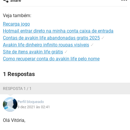
Share
GUIA DE COMPRAS
Veja também:
Recarga jogo
Hotmail entrar direto na minha conta caixa de entrada
Contas de avakin life abandonadas gratis 2025
✓
Avakin life dinheiro infinito roupas visíveis
✓
Site de itens avakin life grátis
✓
Como recuperar conta do avakin life pelo nome
1 Respostas
RESPOSTA 1 / 1
Perfil bloqueado
9 dez 2021 às 02:41
Olá Vitória,