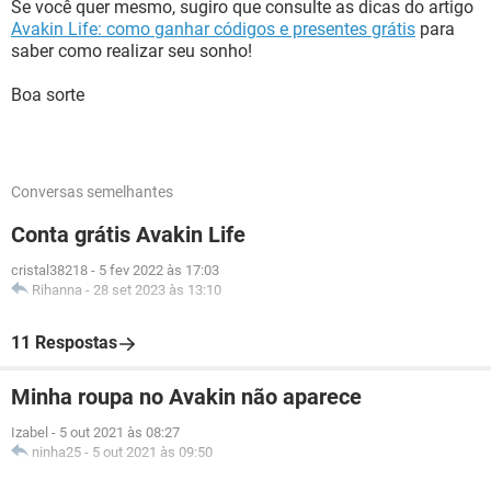
Se você quer mesmo, sugiro que consulte as dicas do artigo
Avakin Life: como ganhar códigos e presentes grátis
para
saber como realizar seu sonho!
Boa sorte
Conversas semelhantes
Conta grátis Avakin Life
cristal38218
-
5 fev 2022 às 17:03
Rihanna
-
28 set 2023 às 13:10
11 Respostas
Minha roupa no Avakin não aparece
Izabel
-
5 out 2021 às 08:27
ninha25
-
5 out 2021 às 09:50