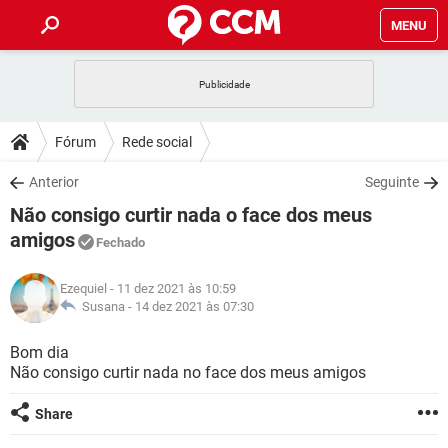
MENU
INÍCIO
JOGOS
WHATSAPP
DICAS
Fórum
Rede social
CELULAR
FACEBOOK
JOGOS
WHATSAPP
DOWNLOADS
Anterior
Seguinte
OUTLOOK
EXCEL
CELULAR
FACEBOOK
Não consigo curtir nada o face dos meus
INSTAGRAM
JOGOS
GMAIL
WHATSAPP
FÓRUM
OUTLOOK
EXCEL
amigos
Fechado
GUIA DE COMPRAS
CELULAR
FACEBOOK
INSTAGRAM
JOGOS
GMAIL
WHATSAPP
GLOSSÁRIO
OUTLOOK
EXCEL
Ezequiel
- 11 dez 2021 às 10:59
GUIA DE COMPRAS
CELULAR
FACEBOOK
Susana -
14 dez 2021 às 07:30
INSTAGRAM
JOGOS
GMAIL
WHATSAPP
OUTLOOK
EXCEL
Bom dia
GUIA DE COMPRAS
CELULAR
FACEBOOK
INSTAGRAM
GMAIL
Não consigo curtir nada no face dos meus amigos
OUTLOOK
EXCEL
GUIA DE COMPRAS
Share
INSTAGRAM
GMAIL