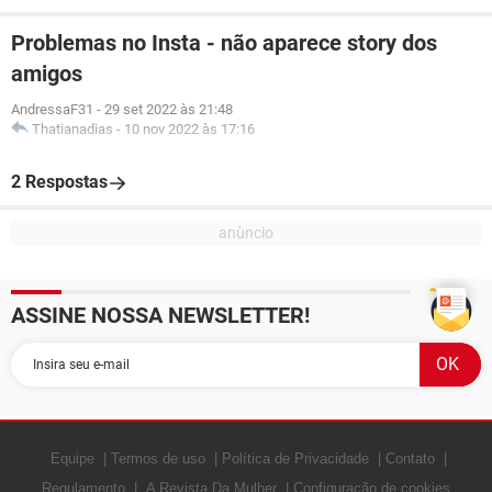
Problemas no Insta - não aparece story dos
amigos
AndressaF31
-
29 set 2022 às 21:48
Thatianadias
-
10 nov 2022 às 17:16
2 Respostas
ASSINE NOSSA NEWSLETTER!
Equipe
Termos de uso
Política de Privacidade
Contato
Regulamento
A Revista Da Mulher
Configuração de cookies