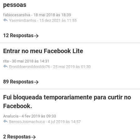
pessoas
fabiocesarsilva
-
18 mai 2018 às 18:39
YasmimSantos
-
15 dez 2021 às 11:55
12 Respostas
Entrar no meu Facebook Lite
rita
-
30 mai 2018 às 14:31
Eronildoeronildonildo76
-
25 mai 2019 às 01:30
89 Respostas
Fui bloqueada temporariamente para curtir no
Facebook.
Analucia
-
4 fev 2019 às 09:33
BerosoJosmachuca
-
4 jul 2019 às 14:57
2 Respostas