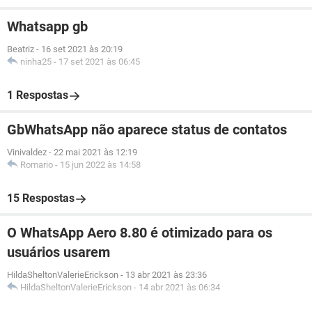
Whatsapp gb
Beatriz
-
16 set 2021 às 20:19
ninha25
-
17 set 2021 às 06:45
1 Respostas
GbWhatsApp não aparece status de contatos
Vinivaldez
-
22 mai 2021 às 12:19
Romario
-
15 jun 2022 às 14:58
15 Respostas
O WhatsApp Aero 8.80 é otimizado para os
usuários usarem
HildaSheltonValerieErickson
-
13 abr 2021 às 23:36
HildaSheltonValerieErickson
-
14 abr 2021 às 06:34