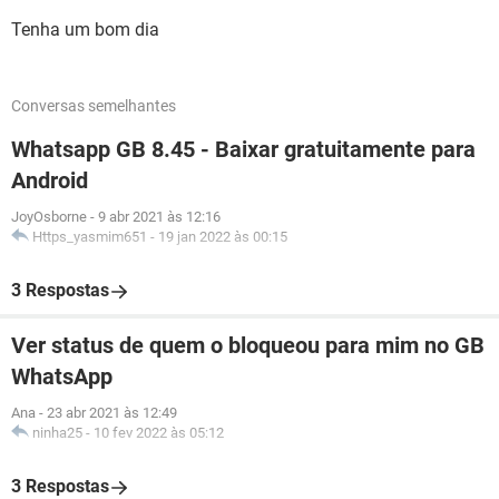
Tenha um bom dia
Conversas semelhantes
Whatsapp GB 8.45 - Baixar gratuitamente para
Android
JoyOsborne
-
9 abr 2021 às 12:16
Https_yasmim651
-
19 jan 2022 às 00:15
3 Respostas
Ver status de quem o bloqueou para mim no GB
WhatsApp
Ana
-
23 abr 2021 às 12:49
ninha25
-
10 fev 2022 às 05:12
3 Respostas