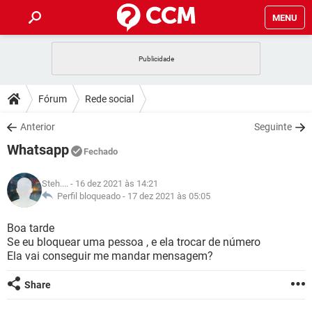
MENU
INÍCIO
JOGOS
WHATSAPP
DICAS
Fórum
Rede social
CELULAR
FACEBOOK
JOGOS
WHATSAPP
DOWNLOADS
Anterior
Seguinte
OUTLOOK
EXCEL
CELULAR
FACEBOOK
Whatsapp
INSTAGRAM
JOGOS
GMAIL
WHATSAPP
Fechado
FÓRUM
OUTLOOK
EXCEL
GUIA DE COMPRAS
CELULAR
FACEBOOK
Steh....
- 16 dez 2021 às 14:21
INSTAGRAM
JOGOS
GMAIL
WHATSAPP
GLOSSÁRIO
Perfil bloqueado -
17 dez 2021 às 05:05
OUTLOOK
EXCEL
GUIA DE COMPRAS
CELULAR
FACEBOOK
INSTAGRAM
JOGOS
GMAIL
WHATSAPP
Boa tarde
OUTLOOK
EXCEL
Se eu bloquear uma pessoa , e ela trocar de número
GUIA DE COMPRAS
CELULAR
FACEBOOK
Ela vai conseguir me mandar mensagem?
INSTAGRAM
GMAIL
OUTLOOK
EXCEL
GUIA DE COMPRAS
Share
INSTAGRAM
GMAIL