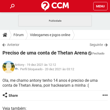
MENU
INÍCIO
JOGOS
WHATSAPP
DICAS
Fórum
Videogames e jogos online
CELULAR
FACEBOOK
JOGOS
WHATSAPP
DOWNLOADS
Anterior
Seguinte
OUTLOOK
EXCEL
CELULAR
FACEBOOK
Preciso de uma conta de Thetan Arena
INSTAGRAM
JOGOS
GMAIL
WHATSAPP
Fechado
FÓRUM
OUTLOOK
EXCEL
GUIA DE COMPRAS
CELULAR
FACEBOOK
Antony
- 19 dez 2021 às 12:12
INSTAGRAM
JOGOS
GMAIL
WHATSAPP
GLOSSÁRIO
Perfil bloqueado -
20 dez 2021 às 03:12
OUTLOOK
EXCEL
GUIA DE COMPRAS
CELULAR
FACEBOOK
INSTAGRAM
JOGOS
GMAIL
WHATSAPP
Ola, me chamo antony tenho 14 anos é preciso de uma
OUTLOOK
EXCEL
conta de Thetan Arena, poir hackearam a minha :(
GUIA DE COMPRAS
CELULAR
FACEBOOK
INSTAGRAM
GMAIL
OUTLOOK
EXCEL
Share
GUIA DE COMPRAS
INSTAGRAM
GMAIL
Veja também: