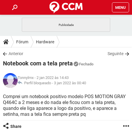
MENU
INÍCIO
JOGOS
WHATSAPP
DICAS
Fórum
Hardware
CELULAR
FACEBOOK
JOGOS
WHATSAPP
DOWNLOADS
Anterior
Seguinte
OUTLOOK
EXCEL
CELULAR
FACEBOOK
Notebook com a tela preta
INSTAGRAM
JOGOS
GMAIL
WHATSAPP
Fechado
FÓRUM
OUTLOOK
EXCEL
GUIA DE COMPRAS
CELULAR
FACEBOOK
Tonnylmx
- 2 jan 2022 às 14:43
INSTAGRAM
JOGOS
GMAIL
WHATSAPP
GLOSSÁRIO
Perfil bloqueado -
3 jan 2022 às 00:40
OUTLOOK
EXCEL
GUIA DE COMPRAS
CELULAR
FACEBOOK
INSTAGRAM
JOGOS
GMAIL
WHATSAPP
Comprei um notebook positivo modelo POS MOTION GRAY
OUTLOOK
EXCEL
Q464C a 2 meses e do nada ele ficou com a tela preta,
GUIA DE COMPRAS
CELULAR
FACEBOOK
quando ele liga aparece a logo da positivo, e aparece a
INSTAGRAM
GMAIL
setinha, mas a tela fica sempre preta pq
OUTLOOK
EXCEL
GUIA DE COMPRAS
INSTAGRAM
GMAIL
Share