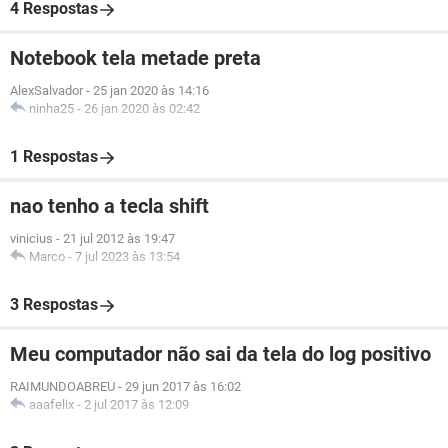
4 Respostas
Notebook tela metade preta
AlexSalvador
-
25 jan 2020 às 14:16
ninha25
-
26 jan 2020 às 02:42
1 Respostas
nao tenho a tecla shift
vinicius
-
21 jul 2012 às 19:47
Marco
-
7 jul 2023 às 13:54
3 Respostas
Meu computador não sai da tela do log positivo
RAIMUNDOABREU
-
29 jun 2017 às 16:02
aaafelix
-
2 jul 2017 às 12:09