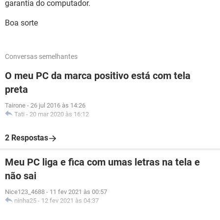
garantia do computador.
Boa sorte
Conversas semelhantes
O meu PC da marca positivo está com tela
preta
Tairone
-
26 jul 2016 às 14:26
Tati
-
20 mar 2020 às 16:12
2 Respostas
Meu PC liga e fica com umas letras na tela e
não sai
Nice123_4688
-
11 fev 2021 às 00:57
ninha25
-
12 fev 2021 às 04:37