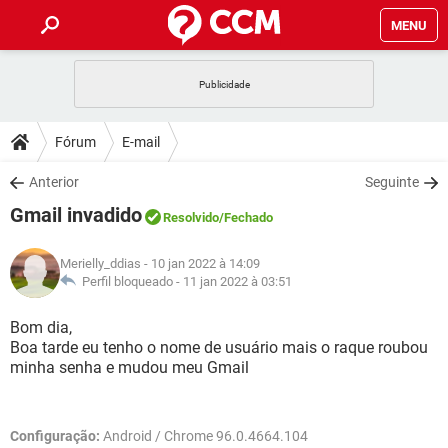
MENU
INÍCIO
JOGOS
WHATSAPP
DICAS
Fórum
E-mail
CELULAR
FACEBOOK
JOGOS
WHATSAPP
DOWNLOADS
Anterior
Seguinte
OUTLOOK
EXCEL
CELULAR
FACEBOOK
Gmail invadido
INSTAGRAM
JOGOS
GMAIL
WHATSAPP
Resolvido
/Fechado
FÓRUM
OUTLOOK
EXCEL
GUIA DE COMPRAS
CELULAR
FACEBOOK
Merielly_ddias
- 10 jan 2022 à 14:09
INSTAGRAM
JOGOS
GMAIL
WHATSAPP
GLOSSÁRIO
Perfil bloqueado -
11 jan 2022 à 03:51
OUTLOOK
EXCEL
GUIA DE COMPRAS
CELULAR
FACEBOOK
INSTAGRAM
JOGOS
GMAIL
WHATSAPP
Bom dia,
OUTLOOK
EXCEL
Boa tarde eu tenho o nome de usuário mais o raque roubou
GUIA DE COMPRAS
CELULAR
FACEBOOK
minha senha e mudou meu Gmail
INSTAGRAM
GMAIL
OUTLOOK
EXCEL
GUIA DE COMPRAS
INSTAGRAM
GMAIL
Configuração:
Android / Chrome 96.0.4664.104