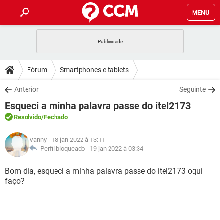
MENU
INÍCIO
JOGOS
WHATSAPP
DICAS
Fórum
Smartphones e tablets
CELULAR
FACEBOOK
JOGOS
WHATSAPP
DOWNLOADS
Anterior
Seguinte
OUTLOOK
EXCEL
CELULAR
FACEBOOK
Esqueci a minha palavra passe do itel2173
INSTAGRAM
JOGOS
GMAIL
WHATSAPP
FÓRUM
OUTLOOK
EXCEL
Resolvido
/Fechado
GUIA DE COMPRAS
CELULAR
FACEBOOK
INSTAGRAM
JOGOS
GMAIL
WHATSAPP
GLOSSÁRIO
OUTLOOK
Vanny
- 18 jan 2022 à 13:11
EXCEL
GUIA DE COMPRAS
CELULAR
FACEBOOK
Perfil bloqueado -
19 jan 2022 à 03:34
INSTAGRAM
JOGOS
GMAIL
WHATSAPP
OUTLOOK
EXCEL
Bom dia, esqueci a minha palavra passe do itel2173 oqui
GUIA DE COMPRAS
CELULAR
FACEBOOK
faço?
INSTAGRAM
GMAIL
OUTLOOK
EXCEL
GUIA DE COMPRAS
INSTAGRAM
GMAIL