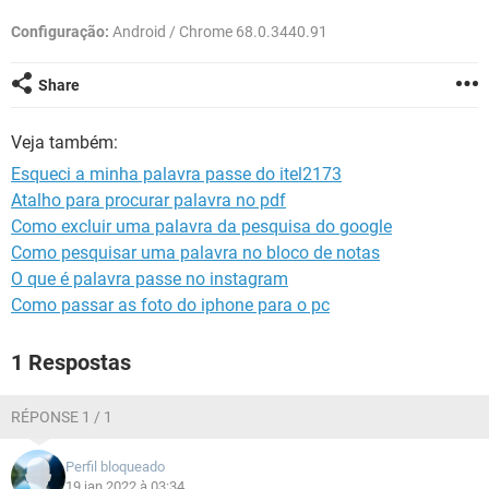
GUIA DE COMPRAS
Configuração:
Android / Chrome 68.0.3440.91
Share
Veja também:
Esqueci a minha palavra passe do itel2173
Atalho para procurar palavra no pdf
Como excluir uma palavra da pesquisa do google
Como pesquisar uma palavra no bloco de notas
O que é palavra passe no instagram
Como passar as foto do iphone para o pc
1 Respostas
RÉPONSE 1 / 1
Perfil bloqueado
19 jan 2022 à 03:34