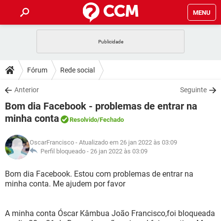
MENU
INÍCIO
JOGOS
WHATSAPP
DICAS
Fórum
Rede social
CELULAR
FACEBOOK
JOGOS
WHATSAPP
DOWNLOADS
Anterior
Seguinte
OUTLOOK
EXCEL
CELULAR
FACEBOOK
Bom dia Facebook - problemas de entrar na
INSTAGRAM
JOGOS
GMAIL
WHATSAPP
FÓRUM
OUTLOOK
EXCEL
minha conta
Resolvido
/Fechado
GUIA DE COMPRAS
CELULAR
FACEBOOK
INSTAGRAM
JOGOS
GMAIL
WHATSAPP
GLOSSÁRIO
OUTLOOK
EXCEL
OscarFrancisco
- Atualizado em 26 jan 2022 às 03:09
GUIA DE COMPRAS
CELULAR
FACEBOOK
Perfil bloqueado -
26 jan 2022 às 03:09
INSTAGRAM
JOGOS
GMAIL
WHATSAPP
OUTLOOK
EXCEL
Bom dia Facebook. Estou com problemas de entrar na
GUIA DE COMPRAS
CELULAR
FACEBOOK
INSTAGRAM
GMAIL
minha conta. Me ajudem por favor
OUTLOOK
EXCEL
GUIA DE COMPRAS
INSTAGRAM
GMAIL
A minha conta Óscar Kâmbua João Francisco,foi bloqueada