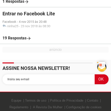
1 Respostas
Entrar no Facebook Lite
Facebook
-
4 nov 2015 às 20:48
ninha25
-
23 nov 2018 às 08:30
19 Respostas
ASSINE NOSSA NEWSLETTER!
Equipe
Termos de uso
Política de Privacidade
Contato
Regulamento
A Revista Da Mulher
Configuração de cookies