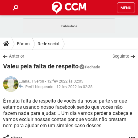
MENU
INÍCIO
JOGOS
WHATSAPP
DICAS
Fórum
Rede social
CELULAR
FACEBOOK
JOGOS
WHATSAPP
DOWNLOADS
Anterior
Seguinte
OUTLOOK
EXCEL
CELULAR
FACEBOOK
Valeu pela falta de respeito
INSTAGRAM
JOGOS
GMAIL
WHATSAPP
Fechado
FÓRUM
OUTLOOK
EXCEL
GUIA DE COMPRAS
CELULAR
FACEBOOK
Luana_Tiveron
- 12 fev 2022 às 02:05
INSTAGRAM
JOGOS
GMAIL
WHATSAPP
GLOSSÁRIO
Perfil bloqueado -
12 fev 2022 às 02:38
OUTLOOK
EXCEL
GUIA DE COMPRAS
CELULAR
FACEBOOK
INSTAGRAM
JOGOS
GMAIL
WHATSAPP
É muita falta de respeito de vocês da nossa parte ver que
OUTLOOK
EXCEL
estamos usando nosso facebook sendo que vocês não
GUIA DE COMPRAS
CELULAR
FACEBOOK
fazem nada para ajudar.... Um dia vamos perder a cabeça e
INSTAGRAM
GMAIL
vamos excluir nossas contas por que vocês não prestam
OUTLOOK
EXCEL
GUIA DE COMPRAS
nem para ajudar em um simples caso desses
INSTAGRAM
GMAIL