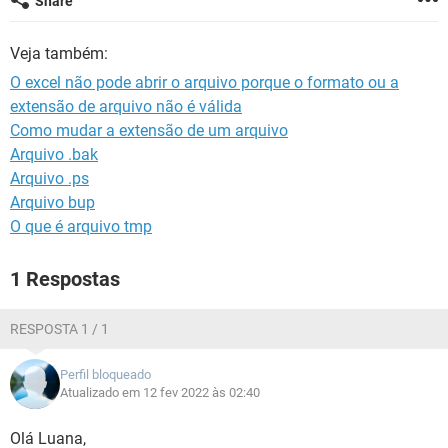
Share
GUIA DE COMPRAS
Veja também:
O excel não pode abrir o arquivo porque o formato ou a
extensão de arquivo não é válida
Como mudar a extensão de um arquivo
Arquivo .bak
Arquivo .ps
Arquivo bup
O que é arquivo tmp
1 Respostas
RESPOSTA 1 / 1
Perfil bloqueado
Atualizado em 12 fev 2022 às 02:40
Olá Luana,