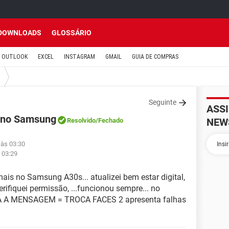
DOWNLOADS
GLOSSÁRIO
OUTLOOK
EXCEL
INSTAGRAM
GMAIL
GUIA DE COMPRAS
Seguinte
ASS
s no Samsung
NEW
Resolvido
/Fechado
 às 03:30
 03:29
mais no Samsung A30s... atualizei bem estar digital,
verifiquei permissão, ...funcionou sempre... no
DÁ A MENSAGEM = TROCA FACES 2 apresenta falhas