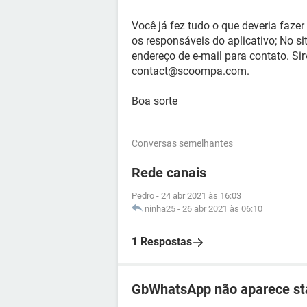
Você já fez tudo o que deveria fazer 
os responsáveis do aplicativo; No s
endereço de e-mail para contato. Sir
contact@scoompa.com.
Boa sorte
Conversas semelhantes
Rede canais
Pedro
-
24 abr 2021 às 16:03
ninha25
-
26 abr 2021 às 06:10
1 Respostas
GbWhatsApp não aparece sta