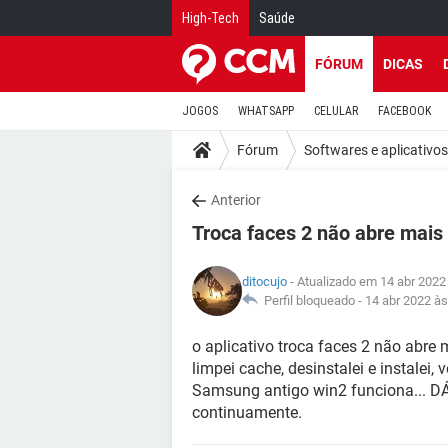
High-Tech
Saúde
FÓRUM
DICAS
JOGOS
WHATSAPP
CELULAR
FACEBOOK
Fórum
Softwares e aplicativos
Anterior
Troca faces 2 não abre mai
ditocujo
- Atualizado em 14 abr 2022
Perfil bloqueado -
14 abr 2022 às
o aplicativo troca faces 2 não abre 
limpei cache, desinstalei e instalei, 
Samsung antigo win2 funciona... 
continuamente.