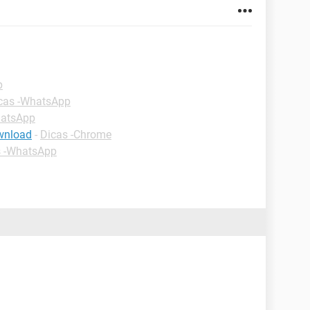
p
cas -WhatsApp
hatsApp
wnload
-
Dicas -Chrome
s -WhatsApp