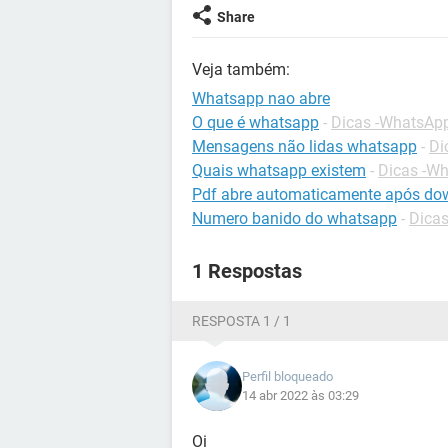
Share
Veja também:
Whatsapp nao abre
O que é whatsapp
-
Dicas -WhatsAp
Mensagens não lidas whatsapp
-
Di
Quais whatsapp existem
-
Dicas -W
Pdf abre automaticamente após do
Numero banido do whatsapp
-
Dica
1 Respostas
RESPOSTA 1 / 1
Perfil bloqueado
14 abr 2022 às 03:29
Oi