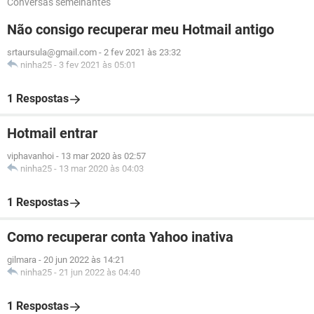
Conversas semelhantes
Não consigo recuperar meu Hotmail antigo
srtaursula@gmail.com
-
2 fev 2021 às 23:32
ninha25
-
3 fev 2021 às 05:01
1 Respostas
Hotmail entrar
viphavanhoi
-
13 mar 2020 às 02:57
ninha25
-
13 mar 2020 às 04:03
1 Respostas
Como recuperar conta Yahoo inativa
gilmara
-
20 jun 2022 às 14:21
ninha25
-
21 jun 2022 às 04:40
1 Respostas