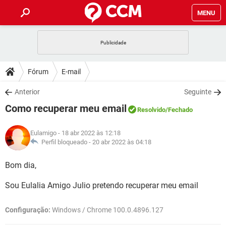
MENU
INÍCIO
JOGOS
WHATSAPP
DICAS
Fórum
E-mail
CELULAR
FACEBOOK
JOGOS
WHATSAPP
DOWNLOADS
Anterior
Seguinte
OUTLOOK
EXCEL
CELULAR
FACEBOOK
Como recuperar meu email
INSTAGRAM
JOGOS
GMAIL
WHATSAPP
Resolvido
/Fechado
FÓRUM
OUTLOOK
EXCEL
GUIA DE COMPRAS
CELULAR
FACEBOOK
Eulamigo
- 18 abr 2022 às 12:18
INSTAGRAM
JOGOS
GMAIL
WHATSAPP
GLOSSÁRIO
Perfil bloqueado -
20 abr 2022 às 04:18
OUTLOOK
EXCEL
GUIA DE COMPRAS
CELULAR
FACEBOOK
INSTAGRAM
JOGOS
GMAIL
WHATSAPP
Bom dia,
OUTLOOK
EXCEL
GUIA DE COMPRAS
CELULAR
FACEBOOK
Sou Eulalia Amigo Julio pretendo recuperar meu email
INSTAGRAM
GMAIL
OUTLOOK
EXCEL
GUIA DE COMPRAS
Configuração:
Windows / Chrome 100.0.4896.127
INSTAGRAM
GMAIL