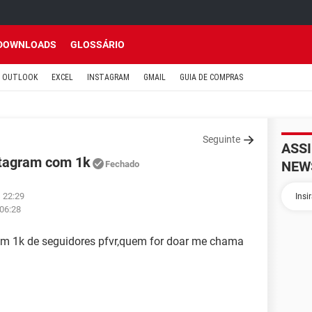
DOWNLOADS
GLOSSÁRIO
OUTLOOK
EXCEL
INSTAGRAM
GMAIL
GUIA DE COMPRAS
Seguinte
ASS
stagram com 1k
NEW
Fechado
 22:29
 06:28
m 1k de seguidores pfvr,quem for doar me chama