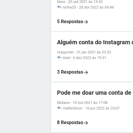
Nara
-
20 out 2021 às 13:42
ninha25
-
28 abr 2022 às 04:48
5 Respostas
Alguém conta do Instagram 
Isaqurvier
-
31 jan 2021 às 23:32
Ariel
-
6 dez 2022 às 19:31
3 Respostas
Pode me doar uma conta de 
Mutano
-
10 out 2021 às 17:08
Valdenilson
-
16 jun 2022 às 23:07
8 Respostas