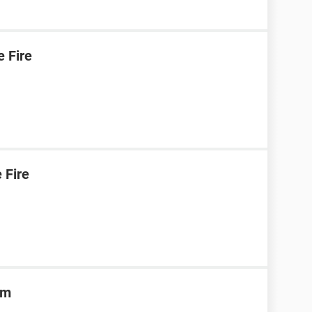
 Fire
 Fire
am