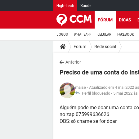
High-Tech
Saúde
FÓRUM
DICAS
JOGOS
WHATSAPP
CELULAR
FACEBOOK
Fórum
Rede social
Anterior
Preciso de uma conta do In
maise
- Atualizado em 4 mai 2022 às
Perfil bloqueado -
5 mai 2022 às
Alguém pode me doar uma conta co
no zap 075999636626
OBS:só chame se for doar