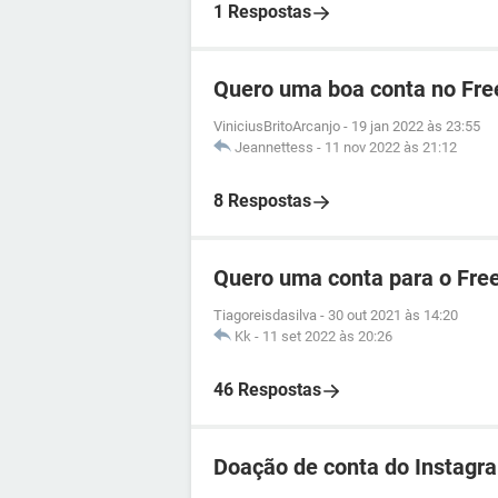
1 Respostas
Quero uma boa conta no Free
ViniciusBritoArcanjo
-
19 jan 2022 às 23:55
Jeannettess
-
11 nov 2022 às 21:12
8 Respostas
Quero uma conta para o Free
Tiagoreisdasilva
-
30 out 2021 às 14:20
Kk
-
11 set 2022 às 20:26
46 Respostas
Doação de conta do Instagr