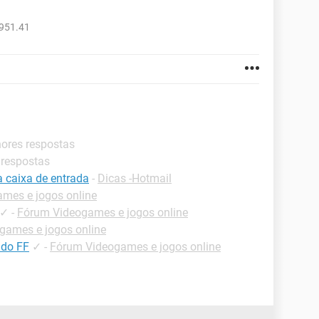
4951.41
hores respostas
 respostas
a caixa de entrada
-
Dicas -Hotmail
mes e jogos online
✓
-
Fórum Videogames e jogos online
games e jogos online
 do FF
✓
-
Fórum Videogames e jogos online