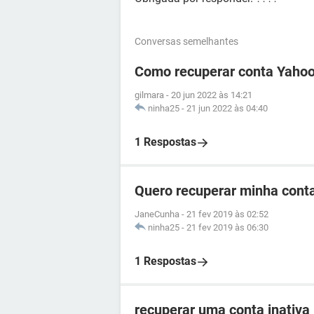
Conversas semelhantes
Como recuperar conta Yahoo
gilmara
-
20 jun 2022 às 14:21
ninha25
-
21 jun 2022 às 04:40
1 Respostas
Quero recuperar minha cont
JaneCunha
-
21 fev 2019 às 02:52
ninha25
-
21 fev 2019 às 06:30
1 Respostas
recuperar uma conta inativa