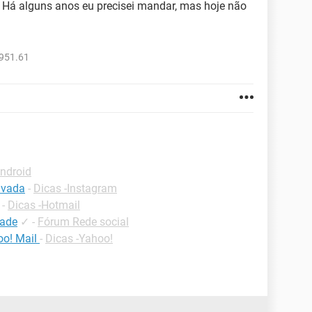
 Há alguns anos eu precisei mandar, mas hoje não
4951.61
Android
ivada
-
Dicas -Instagram
-
Dicas -Hotmail
dade
✓
-
Fórum Rede social
oo! Mail
-
Dicas -Yahoo!