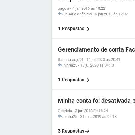
pagola
-
4 jan 2016 às 18:22
usuário anônimo
-
5 jan 2016 às 12:02
1 Respostas
Gerenciamento de conta Fa
Sabrinaraujo01
-
14 jul 2020 às 20:41
ninha25
-
15 jul 2020 às 04:10
1 Respostas
Minha conta foi desativada 
Gabriela
-
3 jun 2018 às 18:24
ninha25
-
31 mar 2019 às 05:18
3 Respostas