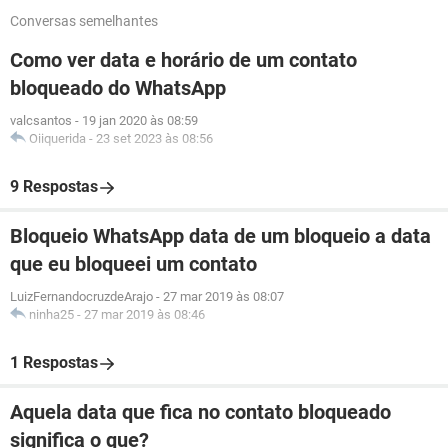
Conversas semelhantes
Como ver data e horário de um contato
bloqueado do WhatsApp
valcsantos
-
19 jan 2020 às 08:59
Oiiquerida
-
23 set 2023 às 08:56
9 Respostas
Bloqueio WhatsApp data de um bloqueio a data
que eu bloqueei um contato
LuizFernandocruzdeArajo
-
27 mar 2019 às 08:07
ninha25
-
27 mar 2019 às 08:46
1 Respostas
Aquela data que fica no contato bloqueado
significa o que?