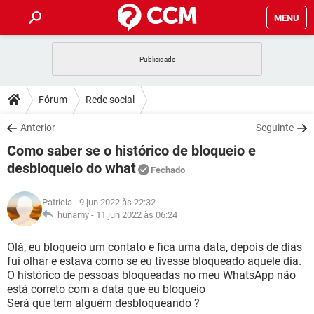
MENU
INÍCIO
JOGOS
WHATSAPP
DICAS
Fórum
Rede social
CELULAR
FACEBOOK
JOGOS
WHATSAPP
DOWNLOADS
Anterior
Seguinte
OUTLOOK
EXCEL
CELULAR
FACEBOOK
Como saber se o histórico de bloqueio e
INSTAGRAM
JOGOS
GMAIL
WHATSAPP
FÓRUM
OUTLOOK
EXCEL
desbloqueio do what
Fechado
GUIA DE COMPRAS
CELULAR
FACEBOOK
INSTAGRAM
JOGOS
GMAIL
WHATSAPP
GLOSSÁRIO
OUTLOOK
EXCEL
Patricia
- 9 jun 2022 às 22:32
GUIA DE COMPRAS
CELULAR
FACEBOOK
hunamy -
11 jun 2022 às 06:24
INSTAGRAM
JOGOS
GMAIL
WHATSAPP
OUTLOOK
EXCEL
Olá, eu bloqueio um contato e fica uma data, depois de dias
GUIA DE COMPRAS
CELULAR
FACEBOOK
INSTAGRAM
GMAIL
fui olhar e estava como se eu tivesse bloqueado aquele dia.
OUTLOOK
EXCEL
O histórico de pessoas bloqueadas no meu WhatsApp não
GUIA DE COMPRAS
está correto com a data que eu bloqueio
INSTAGRAM
GMAIL
Será que tem alguém desbloqueando ?