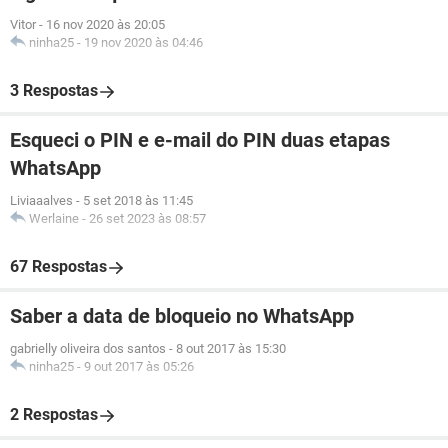
Vitor
-
16 nov 2020 às 20:05
ninha25
-
19 nov 2020 às 04:46
3 Respostas
Esqueci o PIN e e-mail do PIN duas etapas
WhatsApp
Liviaaalves
-
5 set 2018 às 11:45
Werlaine
-
26 set 2023 às 08:57
67 Respostas
Saber a data de bloqueio no WhatsApp
gabrielly oliveira dos santos
-
8 out 2017 às 15:30
ninha25
-
9 out 2017 às 05:26
2 Respostas