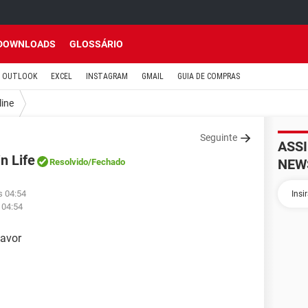
DOWNLOADS
GLOSSÁRIO
OUTLOOK
EXCEL
INSTAGRAM
GMAIL
GUIA DE COMPRAS
line
Seguinte
ASS
n Life
NEW
Resolvido
/Fechado
s 04:54
 04:54
favor