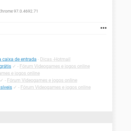
 Chrome 97.0.4692.71
a caixa de entrada
-
Dicas -Hotmail
grátis
✓
-
Fórum Videogames e jogos online
mes e jogos online
✓
-
Fórum Videogames e jogos online
isíveis
✓
-
Fórum Videogames e jogos online