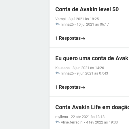
Conta de Avakin level 50
Vampi
-
8 jul 2021 às 18:25
ninha25
-
10 jul 2021 às 06:17
1 Respostas
Eu quero uma conta de Avaki
Kauaana
-
8 jun 2021 às 14:26
ninha25
-
9 jun 2021 às 07:43
1 Respostas
Conta Avakin Life em doação
myllena
-
22 abr 2021 às 13:18
Aline.ferracini
-
4 fev 2022 às 19:33