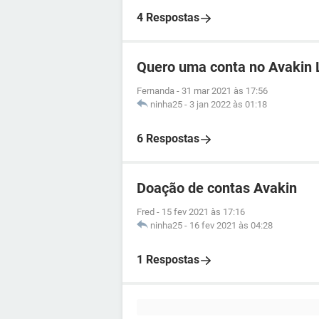
4 Respostas
Quero uma conta no Avakin L
Fernanda
-
31 mar 2021 às 17:56
ninha25
-
3 jan 2022 às 01:18
6 Respostas
Doação de contas Avakin
Fred
-
15 fev 2021 às 17:16
ninha25
-
16 fev 2021 às 04:28
1 Respostas