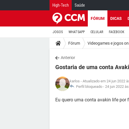
High-Tech
Saúde
FÓRUM
DICAS
JOGOS
WHATSAPP
CELULAR
FACEBOOK
Fórum
Videogames e jogos on
Anterior
Gostaria de uma conta Avaki
karlos
- Atualizado em 24 jun 2022 à
Perfil bloqueado -
24 jun 2022 às
Eu quero uma conta avakin life por 