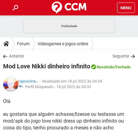
MENU
INÍCIO
JOGOS
WHATSAPP
DICAS
Fórum
Videogames e jogos online
CELULAR
FACEBOOK
JOGOS
WHATSAPP
DOWNLOADS
Anterior
Seguinte
OUTLOOK
EXCEL
CELULAR
FACEBOOK
Mod Love Nikki dinheiro infinito
INSTAGRAM
JOGOS
GMAIL
WHATSAPP
Resolvido
/Fechado
FÓRUM
OUTLOOK
EXCEL
GUIA DE COMPRAS
CELULAR
FACEBOOK
raposinha.-.
- Atualizado em 18 jul 2022 às 04:34
INSTAGRAM
JOGOS
GMAIL
WHATSAPP
GLOSSÁRIO
Perfil bloqueado -
18 jul 2022 às 04:33
OUTLOOK
EXCEL
GUIA DE COMPRAS
CELULAR
FACEBOOK
INSTAGRAM
JOGOS
GMAIL
WHATSAPP
Olá
OUTLOOK
EXCEL
GUIA DE COMPRAS
CELULAR
FACEBOOK
eu gostaria que alguém achasse,fizesse ou testasse um
INSTAGRAM
GMAIL
OUTLOOK
EXCEL
mod/apk do jogo love nikki dress up dinheiro infinito ou
GUIA DE COMPRAS
coisa do tipo, tenho procurado a meses e não acho
INSTAGRAM
GMAIL