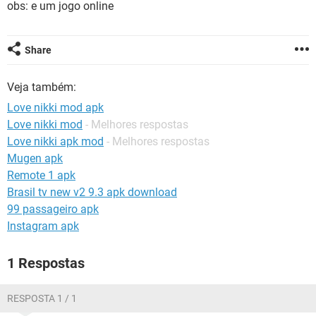
obs: e um jogo online
GUIA DE COMPRAS
Share
Veja também:
Love nikki mod apk
Love nikki mod
- Melhores respostas
Love nikki apk mod
- Melhores respostas
Mugen apk
Remote 1 apk
Brasil tv new v2 9.3 apk download
99 passageiro apk
Instagram apk
1 Respostas
RESPOSTA 1 / 1