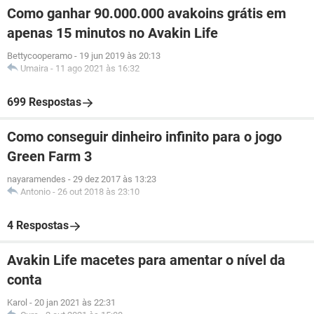
Como ganhar 90.000.000 avakoins grátis em
apenas 15 minutos no Avakin Life
Bettycooperamo
-
19 jun 2019 às 20:13
Umaira
-
11 ago 2021 às 16:32
699 Respostas
Como conseguir dinheiro infinito para o jogo
Green Farm 3
nayaramendes
-
29 dez 2017 às 13:23
Antonio
-
26 out 2018 às 23:10
4 Respostas
Avakin Life macetes para amentar o nível da
conta
Karol
-
20 jan 2021 às 22:31