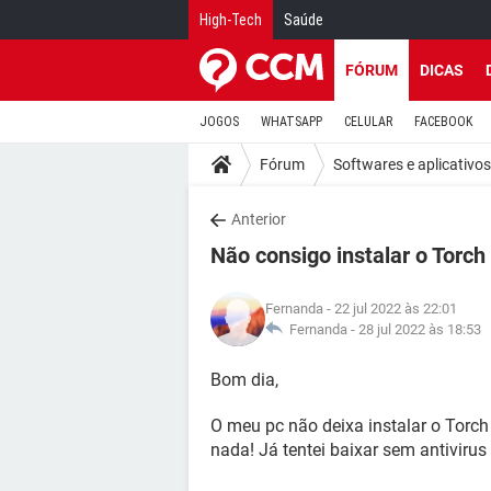
High-Tech
Saúde
FÓRUM
DICAS
JOGOS
WHATSAPP
CELULAR
FACEBOOK
Fórum
Softwares e aplicativos
Anterior
Não consigo instalar o Torch
Fernanda
- 22 jul 2022 às 22:01
Fernanda -
28 jul 2022 às 18:53
Bom dia,
O meu pc não deixa instalar o Torc
nada! Já tentei baixar sem antiviru