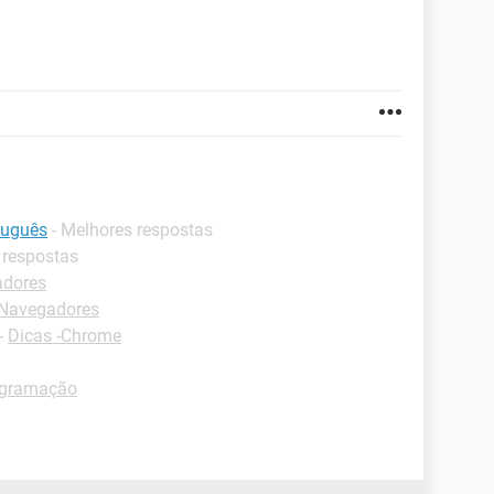
tuguês
- Melhores respostas
 respostas
adores
-Navegadores
-
Dicas -Chrome
ogramação