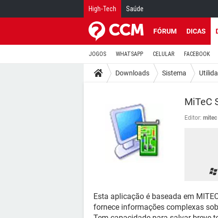
High-Tech
Saúde
FÓRUM
DICAS
JOGOS
WHATSAPP
CELULAR
FACEBOOK
Downloads
Sistema
Utilid
MiTeC S
Editor:
mitec
Esta aplicação é baseada em MITEC
fornece informações complexas sob
Tem capacidade para salvar breve 