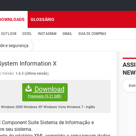
DOWNLOADS
GLOSSÁRIO
OUTLOOK
EXCEL
INSTAGRAM
GMAIL
GUIA DE COMPRAS
ade e segurança
ystem Information X
ASS
NEW
Versão:
1.6.5 (última versão)
Download
Freeware
(6,21 MB)
Windows 2000 Windows XP Windows Vista Windows 7
-
Inglês
 Component Suite Sistema de Informação e
re seu sistema.
texto de relatório XML completo e armazenam dados