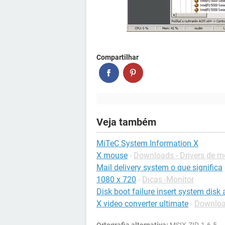
Compartilhar
Veja também
MiTeC System Information X
X mouse
-
Downloads - Drivers de 
Mail delivery system o que significa
1080 x 720
-
Dicas -Monitor
Disk boot failure insert system disk 
X video converter ultimate
-
Downloa
Ortografia alternativa:
MSIX.ZIP-1.6.5