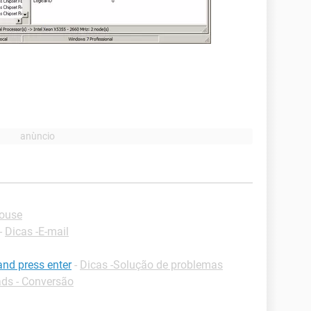
mouse
-
Dicas -E-mail
and press enter
-
Dicas -Solução de problemas
ds - Conversão