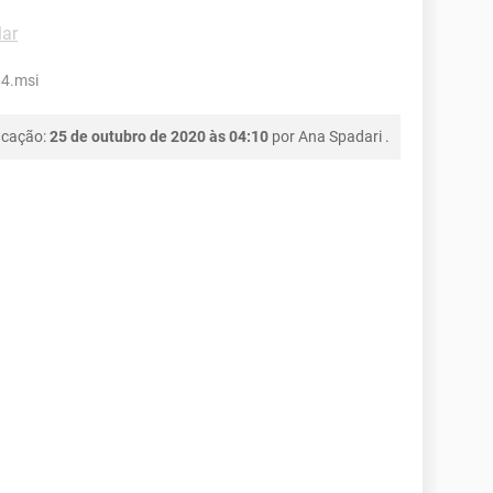
lar
64.msi
icação:
25 de outubro de 2020 às 04:10
por
Ana Spadari
.