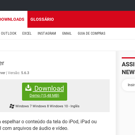
DOWNLOADS
GLOSSÁRIO
OUTLOOK
EXCEL
INSTAGRAM
GMAIL
GUIA DE COMPRAS
er
ASS
NEW
rver
Versão:
5.6.3
Download
Demo
(15,48 MB)
Windows 7 Windows 8 Windows 10
-
Inglês
 espelhar o conteúdo da tela do iPod, iPad ou
l com arquivos de áudio e vídeo.