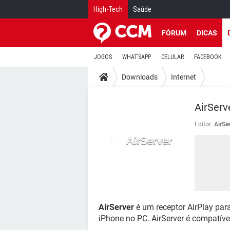
High-Tech
Saúde
FÓRUM
DICAS
JOGOS
WHATSAPP
CELULAR
FACEBOOK
Downloads
Internet
AirServ
Editor:
AirSe
AirServer
é um receptor AirPlay para
iPhone no PC. AirServer é compatíve