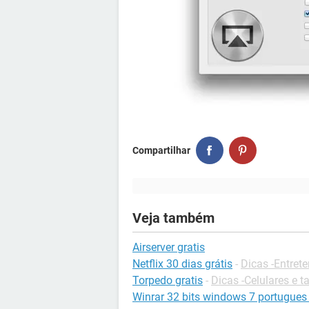
Compartilhar
Veja também
Airserver gratis
Netflix 30 dias grátis
-
Dicas -Entret
Torpedo gratis
-
Dicas -Celulares e t
Winrar 32 bits windows 7 portugues 