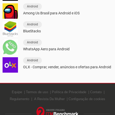
Android
Among Us Brasil para Android e iOS
Android
BlueStacks
Android
WhatsApp Aero para Android
Android
OLX - Comprar, vender, anúncios e ofertas para Android
Equipe
Termos de uso
Política de Privacidade
Contato
Regulamento
A Revista Da Mulher
Configuração de cookies