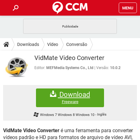
MENU
INÍCIO
JOGOS
WHATSAPP
DICAS
Downloads
Vídeo
Conversão
CELULAR
FACEBOOK
JOGOS
WHATSAPP
DOWNLOADS
VidMate Video Converter
OUTLOOK
EXCEL
CELULAR
FACEBOOK
INSTAGRAM
JOGOS
GMAIL
WHATSAPP
Editor:
MEFMedia Systems Co., Ltd
Versão:
10.0.2
FÓRUM
OUTLOOK
EXCEL
GUIA DE COMPRAS
CELULAR
FACEBOOK
INSTAGRAM
JOGOS
GMAIL
WHATSAPP
GLOSSÁRIO
OUTLOOK
EXCEL
Download
GUIA DE COMPRAS
CELULAR
FACEBOOK
INSTAGRAM
JOGOS
GMAIL
WHATSAPP
Freeware
OUTLOOK
EXCEL
GUIA DE COMPRAS
CELULAR
FACEBOOK
Windows 7 Windows 8 Windows 10
-
Inglês
INSTAGRAM
GMAIL
OUTLOOK
EXCEL
GUIA DE COMPRAS
VidMate Video Converter
é uma ferramenta para converter
INSTAGRAM
GMAIL
vídeos padrão e HD para formatos de arquivo de vídeo AVI,