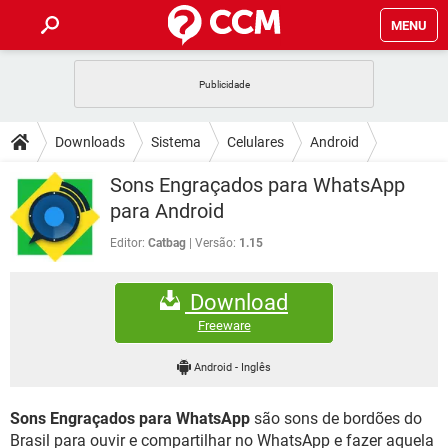
MENU
INÍCIO
JOGOS
WHATSAPP
DICAS
Downloads
Sistema
Celulares
Android
CELULAR
FACEBOOK
JOGOS
WHATSAPP
DOWNLOADS
Sons Engraçados para WhatsApp
OUTLOOK
EXCEL
CELULAR
FACEBOOK
para Android
INSTAGRAM
JOGOS
GMAIL
WHATSAPP
FÓRUM
OUTLOOK
EXCEL
Editor:
Catbag
Versão:
1.15
GUIA DE COMPRAS
CELULAR
FACEBOOK
INSTAGRAM
JOGOS
GMAIL
WHATSAPP
GLOSSÁRIO
OUTLOOK
EXCEL
Download
GUIA DE COMPRAS
CELULAR
FACEBOOK
INSTAGRAM
JOGOS
GMAIL
WHATSAPP
Freeware
OUTLOOK
EXCEL
GUIA DE COMPRAS
CELULAR
FACEBOOK
Android
-
Inglês
INSTAGRAM
GMAIL
OUTLOOK
EXCEL
GUIA DE COMPRAS
Sons Engraçados para WhatsApp
são sons de bordões do
INSTAGRAM
GMAIL
Brasil para ouvir e compartilhar no WhatsApp e fazer aquela