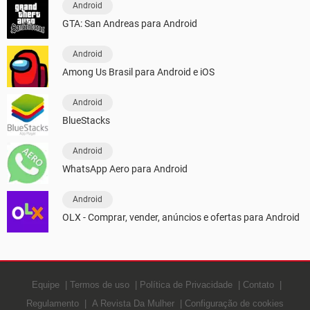
Android
GTA: San Andreas para Android
Android
Among Us Brasil para Android e iOS
Android
BlueStacks
Android
WhatsApp Aero para Android
Android
OLX - Comprar, vender, anúncios e ofertas para Android
Equipe
Termos de uso
Política de Privacidade
Contato
Regulamento
A Revista Da Mulher
Configuração de cookies