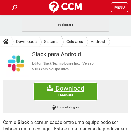
MENU
INÍCIO
JOGOS
WHATSAPP
DICAS
Downloads
Sistema
Celulares
Android
CELULAR
FACEBOOK
JOGOS
WHATSAPP
DOWNLOADS
Slack para Android
OUTLOOK
EXCEL
CELULAR
FACEBOOK
INSTAGRAM
JOGOS
GMAIL
WHATSAPP
Editor:
Slack Technologies Inc.
Versão:
FÓRUM
OUTLOOK
EXCEL
Varia com o dispositivo
GUIA DE COMPRAS
CELULAR
FACEBOOK
INSTAGRAM
JOGOS
GMAIL
WHATSAPP
GLOSSÁRIO
OUTLOOK
EXCEL
Download
GUIA DE COMPRAS
CELULAR
FACEBOOK
INSTAGRAM
JOGOS
GMAIL
WHATSAPP
Freeware
OUTLOOK
EXCEL
GUIA DE COMPRAS
CELULAR
FACEBOOK
Android
-
Inglês
INSTAGRAM
GMAIL
OUTLOOK
EXCEL
GUIA DE COMPRAS
Com o
Slack
a comunicação entre uma equipe pode ser
INSTAGRAM
GMAIL
feita em um único lugar. Esta é uma maneira de produzir em