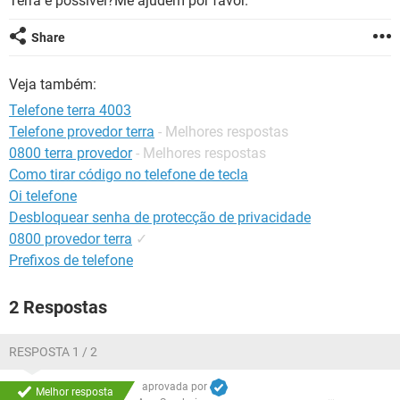
Terra é possível?Me ajudem por favor.
GUIA DE COMPRAS
Share
Veja também:
Telefone terra 4003
Telefone provedor terra
- Melhores respostas
0800 terra provedor
- Melhores respostas
Como tirar código no telefone de tecla
Oi telefone
Desbloquear senha de protecção de privacidade
0800 provedor terra
✓
Prefixos de telefone
2 Respostas
RESPOSTA 1 / 2
aprovada por
Melhor resposta