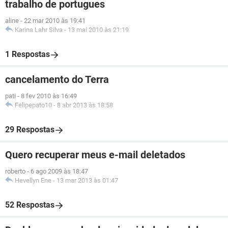
trabalho de portugues
aline
-
22 mar 2010 às 19:41
Karina Lahr Silva
-
13 mai 2010 às 21:19
1 Respostas
cancelamento do Terra
pati
-
8 fev 2010 às 16:49
Felipepato10
-
8 abr 2013 às 18:58
29 Respostas
Quero recuperar meus e-mail deletados
roberto
-
6 ago 2009 às 18:47
Hevellyn Ene
-
13 mar 2013 às 01:47
52 Respostas