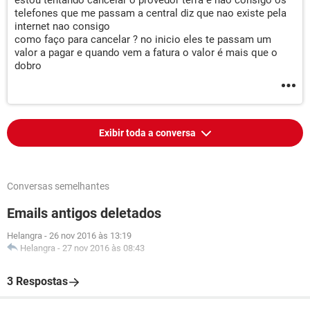
estou tentando cancelar o provedor terra e nao consigo os
telefones que me passam a central diz que nao existe pela
internet nao consigo
como faço para cancelar ? no inicio eles te passam um
valor a pagar e quando vem a fatura o valor é mais que o
dobro
Exibir toda a conversa
Conversas semelhantes
Emails antigos deletados
Helangra
-
26 nov 2016 às 13:19
Helangra
-
27 nov 2016 às 08:43
3 Respostas