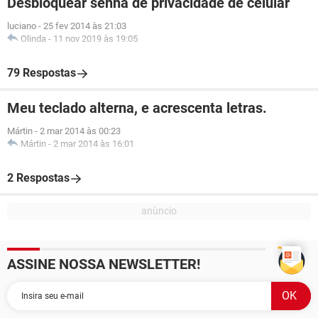
Desbloquear senha de privacidade de celular
luciano
-
25 fev 2014 às 21:03
Olinda
-
11 nov 2019 às 19:05
79 Respostas
Meu teclado alterna, e acrescenta letras.
Mártin
-
2 mar 2014 às 00:23
Mártin
-
2 mar 2014 às 16:01
2 Respostas
ASSINE NOSSA NEWSLETTER!