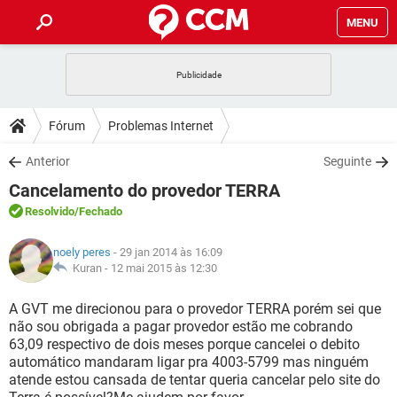
MENU
INÍCIO
JOGOS
WHATSAPP
DICAS
Fórum
Problemas Internet
CELULAR
FACEBOOK
JOGOS
WHATSAPP
DOWNLOADS
Anterior
Seguinte
OUTLOOK
EXCEL
CELULAR
FACEBOOK
Cancelamento do provedor TERRA
INSTAGRAM
JOGOS
GMAIL
WHATSAPP
FÓRUM
OUTLOOK
EXCEL
Resolvido
/Fechado
GUIA DE COMPRAS
CELULAR
FACEBOOK
INSTAGRAM
JOGOS
GMAIL
WHATSAPP
GLOSSÁRIO
OUTLOOK
noely peres
- 29 jan 2014 às 16:09
EXCEL
GUIA DE COMPRAS
CELULAR
FACEBOOK
Kuran -
12 mai 2015 às 12:30
INSTAGRAM
JOGOS
GMAIL
WHATSAPP
OUTLOOK
EXCEL
A GVT me direcionou para o provedor TERRA porém sei que
GUIA DE COMPRAS
CELULAR
FACEBOOK
não sou obrigada a pagar provedor estão me cobrando
INSTAGRAM
GMAIL
63,09 respectivo de dois meses porque cancelei o debito
OUTLOOK
EXCEL
GUIA DE COMPRAS
automático mandaram ligar pra 4003-5799 mas ninguém
INSTAGRAM
GMAIL
atende estou cansada de tentar queria cancelar pelo site do