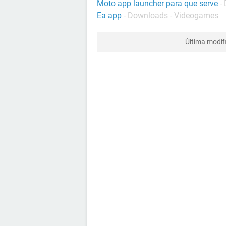
Moto app launcher para que serve
-
Ea app
-
Downloads - Videogames
Última modif