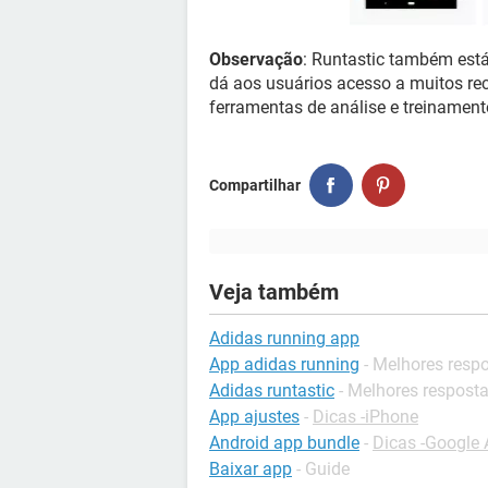
Observação
: Runtastic também est
dá aos usuários acesso a muitos rec
ferramentas de análise e treinament
Compartilhar
Veja também
Adidas running app
App adidas running
- Melhores resp
Adidas runtastic
- Melhores respost
App ajustes
-
Dicas -iPhone
Android app bundle
-
Dicas -Google 
Baixar app
- Guide