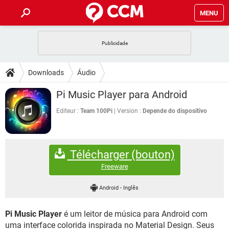
MENU
INÍCIO
JOGOS
WHATSAPP
DICAS
Downloads
Áudio
CELULAR
FACEBOOK
JOGOS
WHATSAPP
DOWNLOADS
Pi Music Player para Android
OUTLOOK
EXCEL
CELULAR
FACEBOOK
INSTAGRAM
JOGOS
GMAIL
WHATSAPP
Editeur :
Team 100Pi
Version :
Depende do dispositivo
FÓRUM
OUTLOOK
EXCEL
GUIA DE COMPRAS
CELULAR
FACEBOOK
INSTAGRAM
JOGOS
GMAIL
WHATSAPP
GLOSSÁRIO
OUTLOOK
EXCEL
Télécharger (bouton)
GUIA DE COMPRAS
CELULAR
FACEBOOK
INSTAGRAM
JOGOS
GMAIL
WHATSAPP
Freeware
OUTLOOK
EXCEL
GUIA DE COMPRAS
CELULAR
FACEBOOK
Android
-
Inglês
INSTAGRAM
GMAIL
OUTLOOK
EXCEL
GUIA DE COMPRAS
Pi Music Player
é um leitor de música para Android com
INSTAGRAM
GMAIL
uma interface colorida inspirada no Material Design. Seus