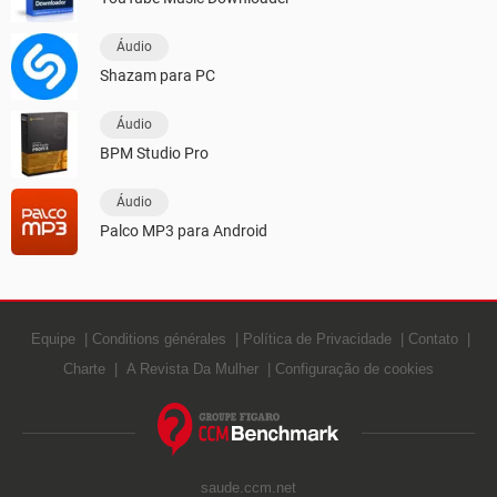
Áudio
Shazam para PC
Áudio
BPM Studio Pro
Áudio
Palco MP3 para Android
Equipe
Conditions générales
Política de Privacidade
Contato
Charte
A Revista Da Mulher
Configuração de cookies
saude.ccm.net