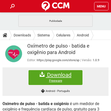
MENU
INÍCIO
JOGOS
WHATSAPP
DICAS
Downloads
Sistema
Celulares
Android
CELULAR
FACEBOOK
JOGOS
WHATSAPP
DOWNLOADS
Oxímetro de pulso - batida e
OUTLOOK
EXCEL
CELULAR
FACEBOOK
oxigênio para Android
INSTAGRAM
JOGOS
GMAIL
WHATSAPP
FÓRUM
OUTLOOK
EXCEL
Editor:
https://play.google.com/store/ap
Versão:
1.0.9
GUIA DE COMPRAS
CELULAR
FACEBOOK
INSTAGRAM
JOGOS
GMAIL
WHATSAPP
GLOSSÁRIO
OUTLOOK
EXCEL
Download
GUIA DE COMPRAS
CELULAR
FACEBOOK
INSTAGRAM
JOGOS
GMAIL
WHATSAPP
Freeware
OUTLOOK
EXCEL
GUIA DE COMPRAS
CELULAR
FACEBOOK
Android
-
Português
INSTAGRAM
GMAIL
OUTLOOK
EXCEL
GUIA DE COMPRAS
Oxímetro de pulso - batida e oxigênio
é um medidor de
INSTAGRAM
GMAIL
oxigênio e frequência cardíaca de pulso, gratuito para 3