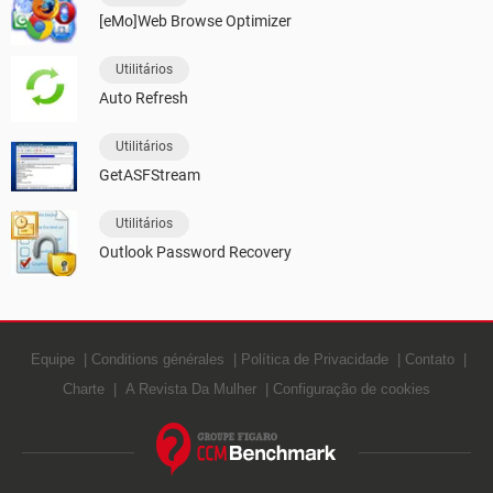
[eMo]Web Browse Optimizer
Utilitários
Auto Refresh
Utilitários
GetASFStream
Utilitários
Outlook Password Recovery
Equipe
Conditions générales
Política de Privacidade
Contato
Charte
A Revista Da Mulher
Configuração de cookies