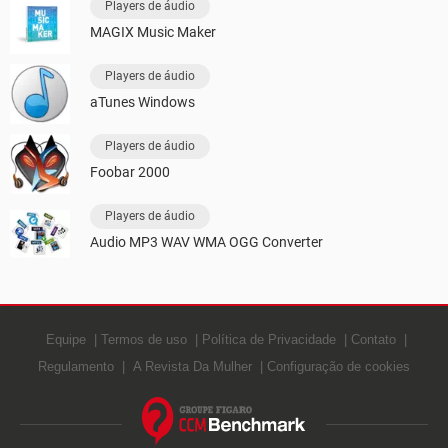
Players de áudio
MAGIX Music Maker
Players de áudio
aTunes Windows
Players de áudio
Foobar 2000
Players de áudio
Audio MP3 WAV WMA OGG Converter
Equipe
Termos de uso
Política de Privacidade
Contato
Regulamento
A Revista Da Mulher
Configuração de cookies