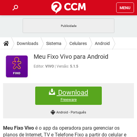
MENU
INÍCIO
JOGOS
WHATSAPP
DICAS
Downloads
Sistema
Celulares
Android
CELULAR
FACEBOOK
JOGOS
WHATSAPP
DOWNLOADS
Meu Fixo Vivo para Android
OUTLOOK
EXCEL
CELULAR
FACEBOOK
INSTAGRAM
JOGOS
GMAIL
WHATSAPP
Editor:
VIVO
Versão:
5.1.5
FÓRUM
OUTLOOK
EXCEL
GUIA DE COMPRAS
CELULAR
FACEBOOK
INSTAGRAM
JOGOS
GMAIL
WHATSAPP
GLOSSÁRIO
OUTLOOK
EXCEL
Download
GUIA DE COMPRAS
CELULAR
FACEBOOK
INSTAGRAM
JOGOS
GMAIL
WHATSAPP
Freeware
OUTLOOK
EXCEL
GUIA DE COMPRAS
CELULAR
FACEBOOK
Android
-
Português
INSTAGRAM
GMAIL
OUTLOOK
EXCEL
GUIA DE COMPRAS
Meu Fixo Vivo
é o app da operadora para gerenciar os
INSTAGRAM
GMAIL
planos de Internet, TV e Telefone Fixo a partir do celular e