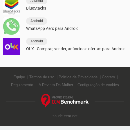
Android
BlueStacks
Android
WhatsApp Aero para Android
Android
OLX - Comprar, vender, anúncios e ofertas para Android
Equipe
Termos de uso
Política de Privacidade
Contato
Regulamento
A Revista Da Mulher
Configuração de cookies
saude.ccm.net