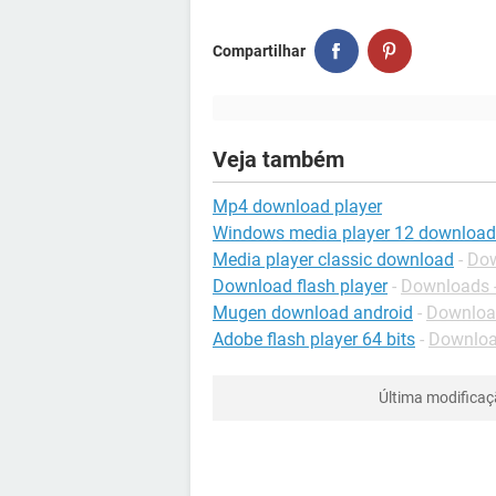
Compartilhar
Veja também
Mp4 download player
Windows media player 12 download
Media player classic download
-
Dow
Download flash player
-
Downloads 
Mugen download android
-
Download
Adobe flash player 64 bits
-
Download
Última modifica