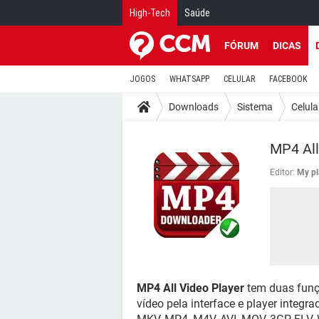
High-Tech
Saúde
FÓRUM
DICAS
JOGOS
WHATSAPP
CELULAR
FACEBOOK
Downloads
Sistema
Celula
MP4 All
Editor:
My pl
MP4 All Video Player
tem duas funçõ
vídeo pela interface e player integra