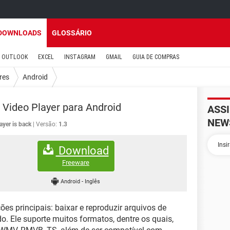
DOWNLOADS
GLOSSÁRIO
OUTLOOK
EXCEL
INSTAGRAM
GMAIL
GUIA DE COMPRAS
res
Android
 Video Player para Android
ASS
NEW
ayer is back
Versão:
1.3
Download
Freeware
Android
-
Inglês
es principais: baixar e reproduzir arquivos de
do. Ele suporte muitos formatos, dentre os quais,