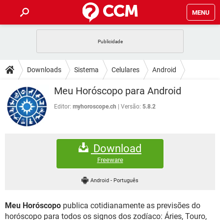
MENU
INÍCIO
JOGOS
WHATSAPP
DICAS
Downloads
Sistema
Celulares
Android
CELULAR
FACEBOOK
JOGOS
WHATSAPP
DOWNLOADS
Meu Horóscopo para Android
OUTLOOK
EXCEL
CELULAR
FACEBOOK
INSTAGRAM
JOGOS
GMAIL
WHATSAPP
Editor:
myhoroscope.ch
Versão:
5.8.2
FÓRUM
OUTLOOK
EXCEL
GUIA DE COMPRAS
CELULAR
FACEBOOK
INSTAGRAM
JOGOS
GMAIL
WHATSAPP
GLOSSÁRIO
OUTLOOK
EXCEL
Download
GUIA DE COMPRAS
CELULAR
FACEBOOK
INSTAGRAM
JOGOS
GMAIL
WHATSAPP
Freeware
OUTLOOK
EXCEL
GUIA DE COMPRAS
CELULAR
FACEBOOK
Android
-
Português
INSTAGRAM
GMAIL
OUTLOOK
EXCEL
GUIA DE COMPRAS
Meu Horóscopo
publica cotidianamente as previsões do
INSTAGRAM
GMAIL
horóscopo para todos os signos dos zodíaco: Áries, Touro,