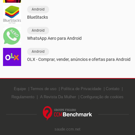
Android
BlueStacks
Android
WhatsApp Aero para Android
Android
OLX - Comprar, vender, anúncios e ofertas para Android
Equipe
Termos de uso
Política de Privacidade
Contato
Regulamento
A Revista Da Mulher
Configuração de cookies
saude.ccm.net