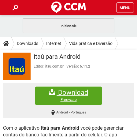
MENU
INÍCIO
JOGOS
WHATSAPP
DICAS
Downloads
Internet
Vida prática e Diversão
CELULAR
FACEBOOK
JOGOS
WHATSAPP
DOWNLOADS
Itaú para Android
OUTLOOK
EXCEL
CELULAR
FACEBOOK
INSTAGRAM
JOGOS
GMAIL
WHATSAPP
Editor:
itau.com.br
Versão:
6.11.2
FÓRUM
OUTLOOK
EXCEL
GUIA DE COMPRAS
CELULAR
FACEBOOK
INSTAGRAM
JOGOS
GMAIL
WHATSAPP
GLOSSÁRIO
OUTLOOK
EXCEL
Download
GUIA DE COMPRAS
CELULAR
FACEBOOK
INSTAGRAM
JOGOS
GMAIL
WHATSAPP
Freeware
OUTLOOK
EXCEL
GUIA DE COMPRAS
CELULAR
FACEBOOK
Android
-
Português
INSTAGRAM
GMAIL
OUTLOOK
EXCEL
GUIA DE COMPRAS
Com o aplicativo
Itaú para Android
você pode gerenciar
INSTAGRAM
GMAIL
contas do banco facilmente a partir do celular. O app