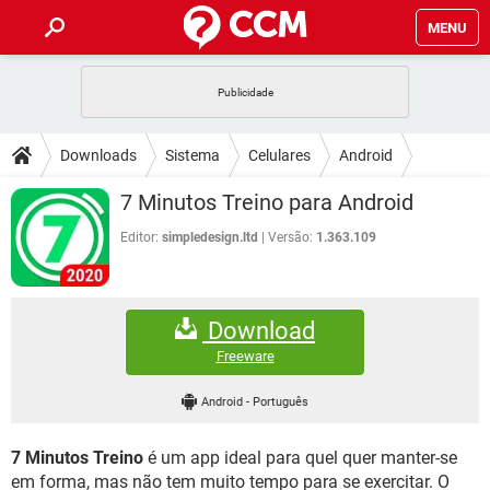
MENU
INÍCIO
JOGOS
WHATSAPP
DICAS
Downloads
Sistema
Celulares
Android
CELULAR
FACEBOOK
JOGOS
WHATSAPP
DOWNLOADS
7 Minutos Treino para Android
OUTLOOK
EXCEL
CELULAR
FACEBOOK
INSTAGRAM
JOGOS
GMAIL
WHATSAPP
Editor:
simpledesign.ltd
Versão:
1.363.109
FÓRUM
OUTLOOK
EXCEL
GUIA DE COMPRAS
CELULAR
FACEBOOK
INSTAGRAM
JOGOS
GMAIL
WHATSAPP
GLOSSÁRIO
OUTLOOK
EXCEL
Download
GUIA DE COMPRAS
CELULAR
FACEBOOK
INSTAGRAM
JOGOS
GMAIL
WHATSAPP
Freeware
OUTLOOK
EXCEL
GUIA DE COMPRAS
CELULAR
FACEBOOK
Android
-
Português
INSTAGRAM
GMAIL
OUTLOOK
EXCEL
GUIA DE COMPRAS
7 Minutos Treino
é um app ideal para quel quer manter-se
INSTAGRAM
GMAIL
em forma, mas não tem muito tempo para se exercitar. O