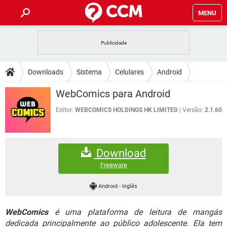
MENU
INÍCIO
JOGOS
WHATSAPP
DICAS
Downloads
Sistema
Celulares
Android
CELULAR
FACEBOOK
JOGOS
WHATSAPP
DOWNLOADS
WebComics para Android
OUTLOOK
EXCEL
CELULAR
FACEBOOK
INSTAGRAM
JOGOS
GMAIL
WHATSAPP
Editor:
WEBCOMICS HOLDINGS HK LIMITED
Versão:
2.1.60
FÓRUM
OUTLOOK
EXCEL
GUIA DE COMPRAS
CELULAR
FACEBOOK
INSTAGRAM
JOGOS
GMAIL
WHATSAPP
GLOSSÁRIO
OUTLOOK
EXCEL
Download
GUIA DE COMPRAS
CELULAR
FACEBOOK
INSTAGRAM
JOGOS
GMAIL
WHATSAPP
Freeware
OUTLOOK
EXCEL
GUIA DE COMPRAS
CELULAR
FACEBOOK
Android
-
Inglês
INSTAGRAM
GMAIL
OUTLOOK
EXCEL
GUIA DE COMPRAS
WebComics
é uma plataforma de leitura de mangás
INSTAGRAM
GMAIL
dedicada principalmente ao público adolescente. Ela tem