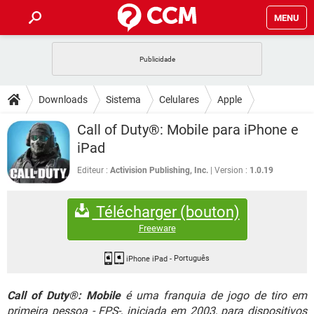
MENU
INÍCIO
JOGOS
WHATSAPP
DICAS
Downloads
Sistema
Celulares
Apple
CELULAR
FACEBOOK
JOGOS
WHATSAPP
DOWNLOADS
Call of Duty®: Mobile para iPhone e
OUTLOOK
EXCEL
CELULAR
FACEBOOK
iPad
INSTAGRAM
JOGOS
GMAIL
WHATSAPP
FÓRUM
OUTLOOK
EXCEL
Editeur :
Activision Publishing, Inc.
Version :
1.0.19
GUIA DE COMPRAS
CELULAR
FACEBOOK
INSTAGRAM
JOGOS
GMAIL
WHATSAPP
GLOSSÁRIO
OUTLOOK
EXCEL
Télécharger (bouton)
GUIA DE COMPRAS
CELULAR
FACEBOOK
INSTAGRAM
JOGOS
GMAIL
WHATSAPP
Freeware
OUTLOOK
EXCEL
GUIA DE COMPRAS
CELULAR
FACEBOOK
INSTAGRAM
GMAIL
iPhone iPad
-
Português
OUTLOOK
EXCEL
GUIA DE COMPRAS
Call of Duty®: Mobile
é uma franquia de jogo de tiro em
INSTAGRAM
GMAIL
primeira pessoa - FPS-, iniciada em 2003, para dispositivos