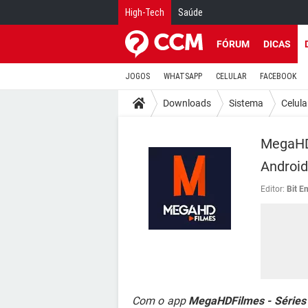
High-Tech
Saúde
FÓRUM
DICAS
JOGOS
WHATSAPP
CELULAR
FACEBOOK
Downloads
Sistema
Celula
MegaHDF
Android
Editor:
Bit E
Com o app
MegaHDFilmes - Séries 