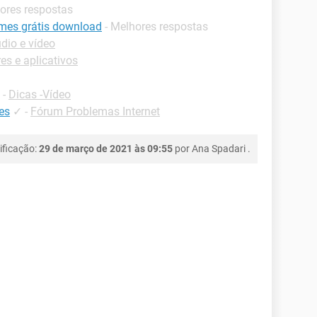
hores respostas
nimes grátis download
- Melhores respostas
dio e vídeo
s e aplicativos
-
Dicas -Vídeo
es
✓
-
Fórum Problemas Internet
ificação:
29 de março de 2021 às 09:55
por
Ana Spadari
.