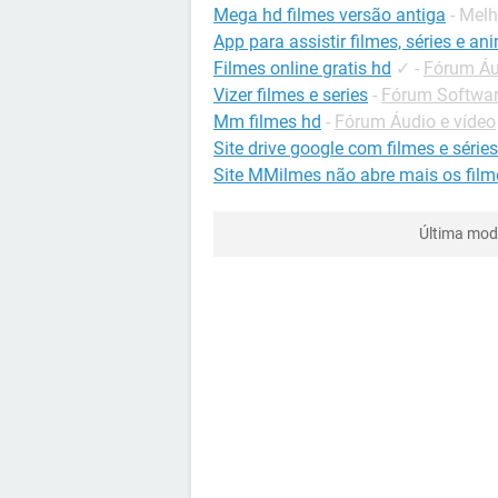
Mega hd filmes versão antiga
- Mel
App para assistir filmes, séries e a
Filmes online gratis hd
✓
-
Fórum Áu
Vizer filmes e series
-
Fórum Software
Mm filmes hd
-
Fórum Áudio e vídeo
Site drive google com filmes e séries
Site MMilmes não abre mais os film
Última mod