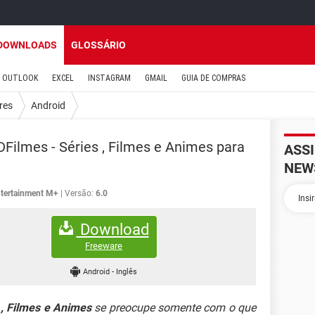
DOWNLOADS
GLOSSÁRIO
OUTLOOK
EXCEL
INSTAGRAM
GMAIL
GUIA DE COMPRAS
res
Android
ilmes - Séries , Filmes e Animes para
ASS
NEW
ntertainment M+
Versão:
6.0
Download
Freeware
Android
-
Inglês
, Filmes e Animes
se preocupe somente com o que