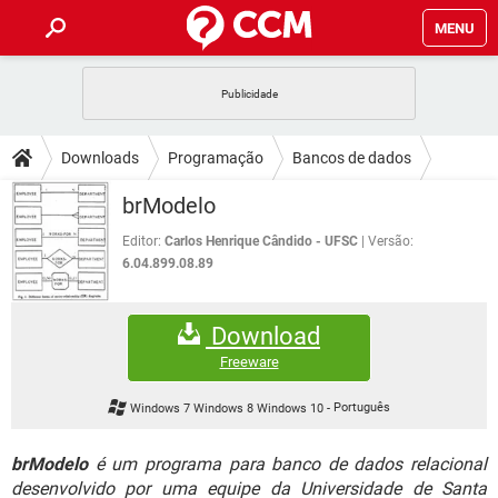
MENU
INÍCIO
JOGOS
WHATSAPP
DICAS
Downloads
Programação
Bancos de dados
CELULAR
FACEBOOK
JOGOS
WHATSAPP
DOWNLOADS
brModelo
OUTLOOK
EXCEL
CELULAR
FACEBOOK
INSTAGRAM
JOGOS
GMAIL
WHATSAPP
Editor:
Carlos Henrique Cândido - UFSC
Versão:
FÓRUM
OUTLOOK
EXCEL
6.04.899.08.89
GUIA DE COMPRAS
CELULAR
FACEBOOK
INSTAGRAM
JOGOS
GMAIL
WHATSAPP
GLOSSÁRIO
OUTLOOK
EXCEL
Download
GUIA DE COMPRAS
CELULAR
FACEBOOK
INSTAGRAM
JOGOS
GMAIL
WHATSAPP
Freeware
OUTLOOK
EXCEL
GUIA DE COMPRAS
CELULAR
FACEBOOK
Windows 7 Windows 8 Windows 10
-
Português
INSTAGRAM
GMAIL
OUTLOOK
EXCEL
GUIA DE COMPRAS
brModelo
é um programa para banco de dados relacional
INSTAGRAM
GMAIL
desenvolvido por uma equipe da Universidade de Santa