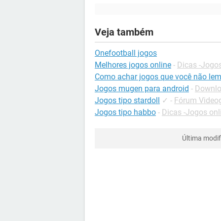
Veja também
Onefootball jogos
Melhores jogos online
-
Dicas -Jogos
Como achar jogos que você não le
Jogos mugen para android
-
Downloa
Jogos tipo stardoll
✓
-
Fórum Videog
Jogos tipo habbo
-
Dicas -Jogos onl
Última modi