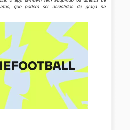
la, o app também tem adquirido os direitos de
atos, que podem ser assistidos de graça na