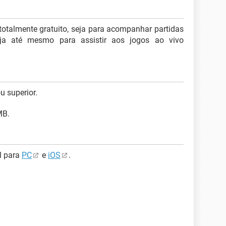
totalmente gratuito, seja para acompanhar partidas
eja até mesmo para assistir aos jogos ao vivo
u superior.
MB.
l para
PC
e
iOS
.