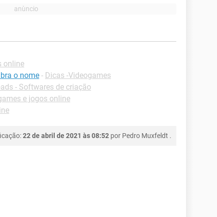
 online
mbra o nome
-
Dicas -Videogames
ds - Softwares de criação
ames e jogos online
ine
ficação:
22 de abril de 2021 às 08:52
por
Pedro Muxfeldt
.