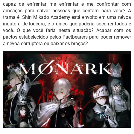
GUIA DE COMPRAS
capaz de enfrentar me enfrentar e me confrontar com
ameaças para salvar pessoas que contam para você? A
trama é: Shin Mikado Academy está envolto em uma névoa
indutora de loucura, e o único que poderia socorrer todos é
você. O que você faria nesta situação? Acabar com os
pactos estabelecidos pelos Pactbearers para poder remover
a névoa corruptora ou baixar os braços?