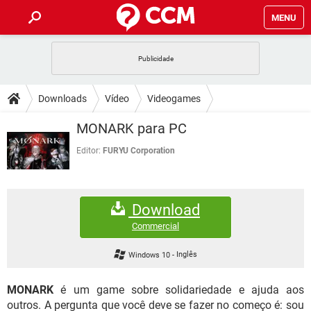
MENU
INÍCIO
JOGOS
WHATSAPP
DICAS
Downloads
Vídeo
Videogames
CELULAR
FACEBOOK
JOGOS
WHATSAPP
DOWNLOADS
MONARK para PC
OUTLOOK
EXCEL
CELULAR
FACEBOOK
INSTAGRAM
JOGOS
GMAIL
WHATSAPP
Editor:
FURYU Corporation
FÓRUM
OUTLOOK
EXCEL
GUIA DE COMPRAS
CELULAR
FACEBOOK
INSTAGRAM
JOGOS
GMAIL
WHATSAPP
GLOSSÁRIO
OUTLOOK
EXCEL
Download
GUIA DE COMPRAS
CELULAR
FACEBOOK
INSTAGRAM
JOGOS
GMAIL
WHATSAPP
Commercial
OUTLOOK
EXCEL
GUIA DE COMPRAS
CELULAR
FACEBOOK
Windows 10
-
Inglês
INSTAGRAM
GMAIL
OUTLOOK
EXCEL
GUIA DE COMPRAS
MONARK
é um game sobre solidariedade e ajuda aos
INSTAGRAM
GMAIL
outros. A pergunta que você deve se fazer no começo é: sou