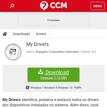
MENU
INÍCIO
JOGOS
WHATSAPP
DICAS
Downloads
Drivers
CELULAR
FACEBOOK
JOGOS
WHATSAPP
DOWNLOADS
My Drivers
OUTLOOK
EXCEL
CELULAR
FACEBOOK
INSTAGRAM
JOGOS
GMAIL
WHATSAPP
Editor:
Zhangduo Corporation Internation
Versão:
5.1
FÓRUM
OUTLOOK
EXCEL
GUIA DE COMPRAS
CELULAR
FACEBOOK
INSTAGRAM
JOGOS
GMAIL
WHATSAPP
GLOSSÁRIO
OUTLOOK
EXCEL
Download
GUIA DE COMPRAS
CELULAR
FACEBOOK
INSTAGRAM
JOGOS
GMAIL
WHATSAPP
Freeware
(2,14 MB)
OUTLOOK
EXCEL
GUIA DE COMPRAS
CELULAR
FACEBOOK
Windows 7 Windows 8 Windows 10
-
Inglês
INSTAGRAM
GMAIL
OUTLOOK
EXCEL
GUIA DE COMPRAS
My Drivers
identifica, preserva e restaura todos os drivers
INSTAGRAM
GMAIL
dos dispositivos instalados no sistema. Além disso, você