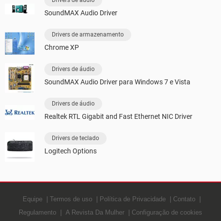
Drivers de áudio
SoundMAX Audio Driver
Drivers de armazenamento
Chrome XP
Drivers de áudio
SoundMAX Audio Driver para Windows 7 e Vista
Drivers de áudio
Realtek RTL Gigabit and Fast Ethernet NIC Driver
Drivers de teclado
Logitech Options
Equipe
Termos de uso
Política de Privacidade
Contato
Regulamento
A Revista Da Mulher
Configuração de cookies