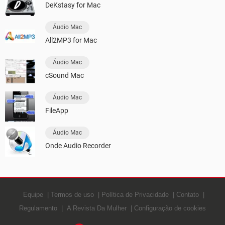
DeKstasy for Mac
Áudio Mac
All2MP3 for Mac
Áudio Mac
cSound Mac
Áudio Mac
FileApp
Áudio Mac
Onde Audio Recorder
Equipe
Termos de uso
Política de Privacidade
Contato
Regulamento
A Revista Da Mulher
Configuração de cookies