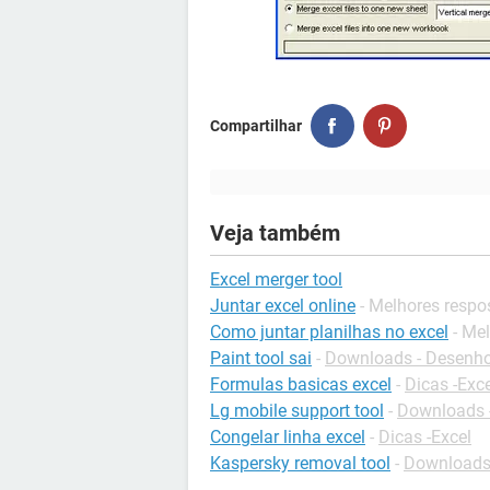
Compartilhar
Veja também
Excel merger tool
Juntar excel online
- Melhores respo
Como juntar planilhas no excel
- Me
Paint tool sai
-
Downloads - Desenh
Formulas basicas excel
-
Dicas -Exce
Lg mobile support tool
-
Downloads -
Congelar linha excel
-
Dicas -Excel
Kaspersky removal tool
-
Downloads