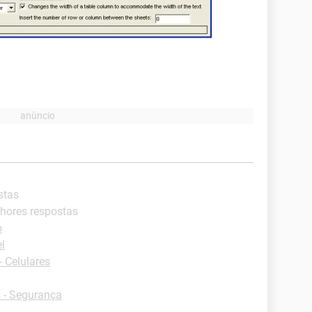
stas
lhores respostas
o
l
 Celulares
 - Segurança