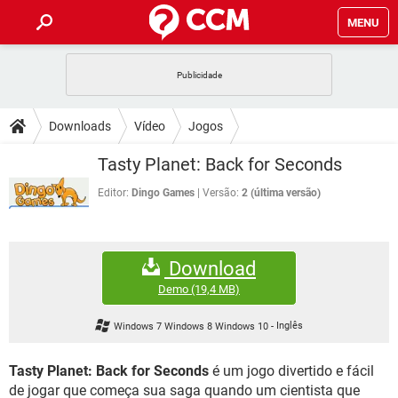
MENU
INÍCIO
JOGOS
WHATSAPP
DICAS
Downloads
Vídeo
Jogos
CELULAR
FACEBOOK
JOGOS
WHATSAPP
DOWNLOADS
Tasty Planet: Back for Seconds
OUTLOOK
EXCEL
CELULAR
FACEBOOK
INSTAGRAM
JOGOS
GMAIL
WHATSAPP
Editor:
Dingo Games
Versão:
2 (última versão)
FÓRUM
OUTLOOK
EXCEL
GUIA DE COMPRAS
CELULAR
FACEBOOK
INSTAGRAM
JOGOS
GMAIL
WHATSAPP
GLOSSÁRIO
OUTLOOK
EXCEL
Download
GUIA DE COMPRAS
CELULAR
FACEBOOK
INSTAGRAM
JOGOS
GMAIL
WHATSAPP
Demo
(19,4 MB)
OUTLOOK
EXCEL
GUIA DE COMPRAS
CELULAR
FACEBOOK
Windows 7 Windows 8 Windows 10
-
Inglês
INSTAGRAM
GMAIL
OUTLOOK
EXCEL
GUIA DE COMPRAS
Tasty Planet: Back for Seconds
é um jogo divertido e fácil
INSTAGRAM
GMAIL
de jogar que começa sua saga quando um cientista que