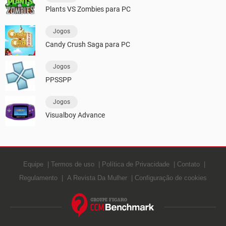
Plants VS Zombies para PC
Jogos
Candy Crush Saga para PC
Jogos
PPSSPP
Jogos
Visualboy Advance
Equipe
Termos de uso
Política de Privacidade
Contato
Regulamento
A Revista Da Mulher
Configuração de cookies