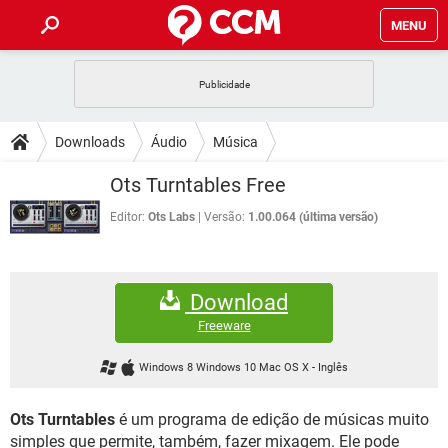
MENU
INÍCIO
JOGOS
WHATSAPP
DICAS
Downloads
Áudio
Música
CELULAR
FACEBOOK
JOGOS
WHATSAPP
DOWNLOADS
Ots Turntables Free
OUTLOOK
EXCEL
CELULAR
FACEBOOK
INSTAGRAM
JOGOS
GMAIL
WHATSAPP
Editor:
Ots Labs
Versão:
1.00.064 (última versão)
FÓRUM
OUTLOOK
EXCEL
GUIA DE COMPRAS
CELULAR
FACEBOOK
INSTAGRAM
JOGOS
GMAIL
WHATSAPP
GLOSSÁRIO
OUTLOOK
EXCEL
Download
GUIA DE COMPRAS
CELULAR
FACEBOOK
INSTAGRAM
JOGOS
GMAIL
WHATSAPP
Freeware
OUTLOOK
EXCEL
GUIA DE COMPRAS
CELULAR
FACEBOOK
Windows 8 Windows 10 Mac OS X
-
Inglês
INSTAGRAM
GMAIL
OUTLOOK
EXCEL
GUIA DE COMPRAS
Ots Turntables
é um programa de edição de músicas muito
INSTAGRAM
GMAIL
simples que permite, também, fazer mixagem. Ele pode