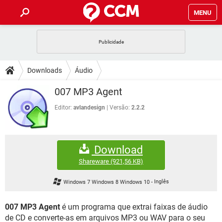
MENU
INÍCIO
JOGOS
WHATSAPP
DICAS
Downloads
Áudio
CELULAR
FACEBOOK
JOGOS
WHATSAPP
DOWNLOADS
007 MP3 Agent
OUTLOOK
EXCEL
CELULAR
FACEBOOK
INSTAGRAM
JOGOS
GMAIL
WHATSAPP
Editor:
avlandesign
Versão:
2.2.2
FÓRUM
OUTLOOK
EXCEL
GUIA DE COMPRAS
CELULAR
FACEBOOK
INSTAGRAM
JOGOS
GMAIL
WHATSAPP
GLOSSÁRIO
OUTLOOK
EXCEL
Download
GUIA DE COMPRAS
CELULAR
FACEBOOK
INSTAGRAM
JOGOS
GMAIL
WHATSAPP
Shareware
(921,56 KB)
OUTLOOK
EXCEL
GUIA DE COMPRAS
CELULAR
FACEBOOK
Windows 7 Windows 8 Windows 10
-
Inglês
INSTAGRAM
GMAIL
OUTLOOK
EXCEL
GUIA DE COMPRAS
007 MP3 Agent
é um programa que extrai faixas de áudio
INSTAGRAM
GMAIL
de CD e converte-as em arquivos MP3 ou WAV para o seu