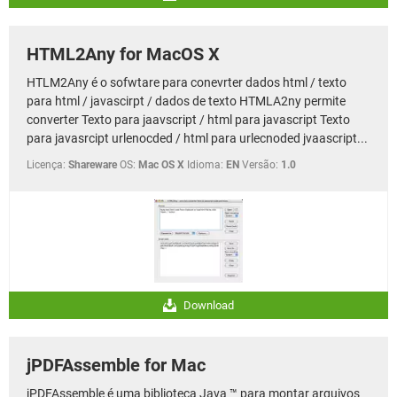
HTML2Any for MacOS X
HTLM2Any é o sofwtare para conevrter dados html / texto
para html / javascirpt / dados de texto HTMLA2ny permite
converter Texto para jaavscript / html para javascript Texto
para javasrcipt urlenocded / html para urlecnoded jvaascript...
Licença:
Shareware
OS:
Mac OS X
Idioma:
EN
Versão:
1.0
Download
jPDFAssemble for Mac
jPDFAssemble é uma biblioteca Java ™ para montar arquivos